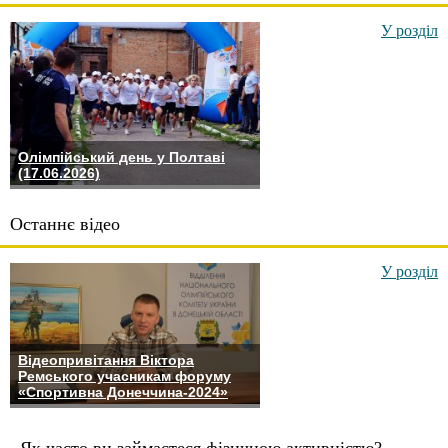
У розділ
Олімпійський день у Полтаві
(17.06.2026)
Останнє відео
У розділ
Відеопривітання Віктора
Ремського учасникам форуму
«Спортивна Донеччина-2024»
Як часто ви займаєтеся фізичною активністю?