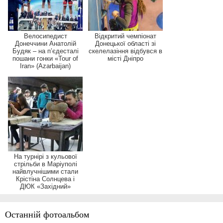
Велосипедист
Відкритий чемпіонат
Донеччини Анатолій
Донецької області зі
Будяк – на п’єдесталі
скелелазіння відбувся в
пошани гонки «Tour of
місті Дніпро
Iran» (Azarbaijan)
На турнірі з кульової
стрільби в Маріуполі
найвлучнішими стали
Крістіна Солнцева і
ДЮК «Західний»
Останній фотоальбом