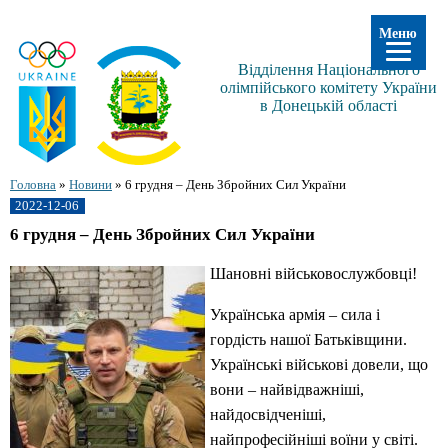
Меню
Відділення Національного
олімпійського комітету України
в Донецькій області
Головна
»
Новини
»
6 грудня – День Збройних Сил України
2022-12-06
6 грудня – День Збройних Сил України
Шановні військовослужбовці!
Українська армія – сила і
гордість нашої Батьківщини.
Українські військові довели, що
вони – найвідважніші,
найдосвідченіші,
найпрофесійніші воїни у світі.