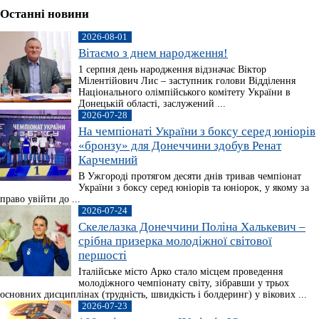
Останні новини
2026-08-01
Вітаємо з днем народження!
1 серпня день народження відзначає Віктор
Мілентійович Лис – заступник голови Відділення
Національного олімпійського комітету України в
Донецькій області, заслужений ...
2026-07-28
На чемпіонаті України з боксу серед юніорів
«бронзу» для Донеччини здобув Ренат
Карчемний
В Ужгороді протягом десяти днів тривав чемпіонат
України з боксу серед юніорів та юніорок, у якому за
право увійти до ...
2026-07-24
Скелелазка Донеччини Поліна Халькевич –
срібна призерка молодіжної світової
першості
Італійське місто Арко стало місцем проведення
молодіжного чемпіонату світу, зібравши у трьох
основних дисциплінах (трудність, швидкість і болдеринг) у вікових ...
2026-07-23