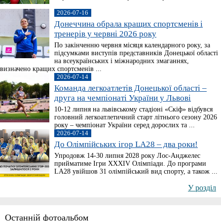
2026-07-16
Донеччина обрала кращих спортсменів і
тренерів у червні 2026 року
По закінченню червня місяця календарного року, за
підсумками виступів представників Донецької області
на всеукраїнських і міжнародних змаганнях,
визначено кращих спортсменів ...
2026-07-14
Команда легкоатлетів Донецької області –
друга на чемпіонаті України у Львові
10-12 липня на львівському стадіоні «Скіф» відбувся
головний легкоатлетичний старт літнього сезону 2026
року – чемпіонат України серед дорослих та ...
2026-07-14
До Олімпійських ігор LA28 – два роки!
Упродовж 14-30 липня 2028 року Лос-Анджелес
прийматиме Ігри XXXIV Олімпіади. До програми
LA28 увійшов 31 олімпійський вид спорту, а також ...
У розділ
Останній фотоальбом