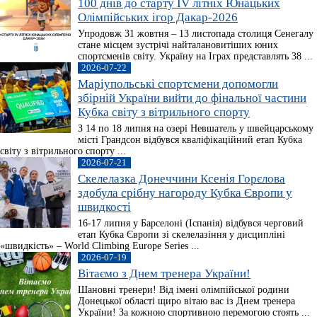
100 днів до старту IV літніх Юнацьких
Олімпійських ігор Дакар-2026
Упродовж 31 жовтня – 13 листопада столиця Сенегалу
стане місцем зустрічі найталановитіших юних
спортсменів світу. Україну на Іграх представлять 38 ...
2026-07-22
Маріупольські спортсмени допомогли
збірній України вийти до фінальної частини
Кубка світу з вітрильного спорту
З 14 по 18 липня на озері Невшатель у швейцарському
місті Грандсон відбувся кваліфікаційний етап Кубка
світу з вітрильного спорту ...
2026-07-21
Скелелазка Донеччини Ксенія Горєлова
здобула срібну нагороду Кубка Європи у
швидкості
16-17 липня у Барселоні (Іспанія) відбувся черговий
етап Кубка Європи зі скелелазіння у дисципліні
«швидкість» – World Climbing Europe Series ...
2026-07-19
Вітаємо з Днем тренера України!
Шановні тренери! Від імені олімпійської родини
Донецької області щиро вітаю вас із Днем тренера
України! За кожною спортивною перемогою стоять ...