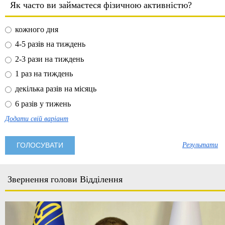
Як часто ви займаєтеся фізичною активністю?
кожного дня
4-5 разів на тиждень
2-3 рази на тиждень
1 раз на тиждень
декілька разів на місяць
6 разів у тижень
Додати свій варіант
Результати
Звернення голови Відділення