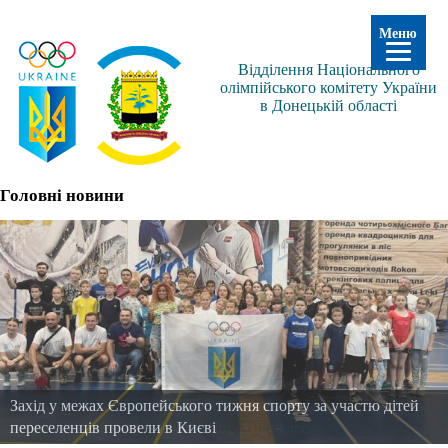
Меню
Відділення Національного
олімпійського комітету України
в Донецькій області
Головні новини
30 спортсменів Донеччини визначені кандидатами на участь
Захід у межах Європейського тижня спорту за участю дітей
в Олімпійських іграх-2028 у Лос-Анджелесі
переселенців провели в Києві