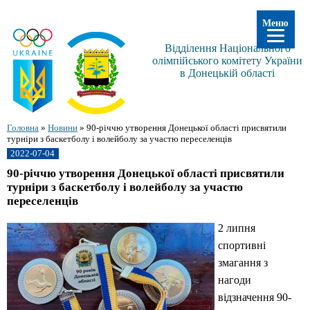
Меню
Відділення Національного
олімпійського комітету України
в Донецькій області
Головна
»
Новини
»
90-річчю утворення Донецької області присвятили
турніри з баскетболу і волейболу за участю переселенців
2022-07-04
90-річчю утворення Донецької області присвятили
турніри з баскетболу і волейболу за участю
переселенців
2 липня
спортивні
змагання з
нагоди
відзначення 90-