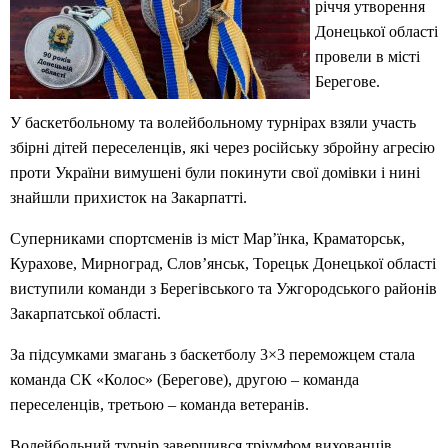
річчя утворення
Донецької області
провели в місті
Берегове.
У баскетбольному та волейбольному турнірах взяли участь
збірні дітей переселенців, які через російську збройну агресію
проти України вимушені були покинути свої домівки і нині
знайшли прихисток на Закарпатті.
Суперниками спортсменів із міст Мар’їнка, Краматорськ,
Курахове, Мирноград, Слов’янськ, Торецьк Донецької області
виступили команди з Берегівського та Ужгородського районів
Закарпатської області.
За підсумками змагань з баскетболу 3×3 переможцем стала
команда СК «Колос» (Берегове), другою – команда
переселенців, третьою – команда ветеранів.
Волейбольний турнір завершився тріумфом вихованців