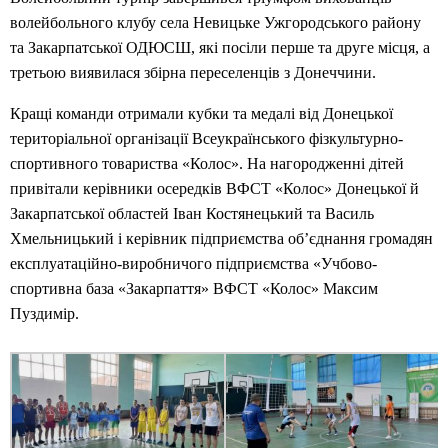
волейбольного клубу села Невицьке Ужгородського району
та Закарпатської ОДЮСШ, які посіли перше та друге місця, а
третьою виявилася збірна переселенців з Донеччини.
Кращі команди отримали кубки та медалі від Донецької
територіальної організації Всеукраїнського фізкультурно-
спортивного товариства «Колос». На нагородженні дітей
привітали керівники осередків ВФСТ «Колос» Донецької й
Закарпатської областей Іван Костянецький та Василь
Хмельницький і керівник підприємства об’єднання громадян
експлуатаційно-виробничого підприємства «Учбово-
спортивна база «Закарпаття» ВФСТ «Колос» Максим
Пуздимір.