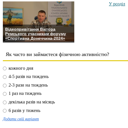
У розділ
Відеопривітання Віктора
Ремського учасникам форуму
«Спортивна Донеччина-2024»
Як часто ви займаєтеся фізичною активністю?
кожного дня
4-5 разів на тиждень
2-3 рази на тиждень
1 раз на тиждень
декілька разів на місяць
6 разів у тижень
Додати свій варіант