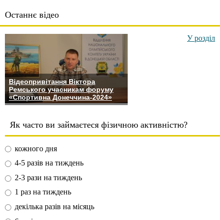
Останнє відео
У розділ
Відеопривітання Віктора
Ремського учасникам форуму
«Спортивна Донеччина-2024»
Як часто ви займаєтеся фізичною активністю?
кожного дня
4-5 разів на тиждень
2-3 рази на тиждень
1 раз на тиждень
декілька разів на місяць