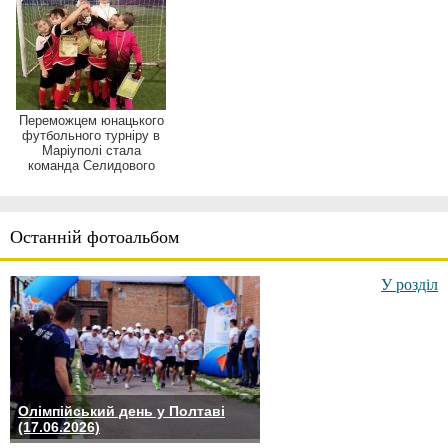
Переможцем юнацького
футбольного турніру в
Маріуполі стала
команда Селидового
Останній фотоальбом
У розділ
Олімпійський день у Полтаві
(17.06.2026)