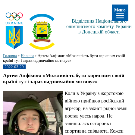
Меню
Відділення Національного
олімпійського комітету України
в Донецькій області
Головна
»
Новини
»
Артем Алфімов: «Можливість бути корисним своїй
країні тут і зараз надзвичайно мотивує»
2022-03-29
Артем Алфімов: «Можливість бути корисним своїй
країні тут і зараз надзвичайно мотивує»
Коли в Україну з жорстокою
війною прийшов російський
агресор, на захист рідної землі
постав увесь народ. Не
залишилась осторонь і
спортивна спільнота. Кожен