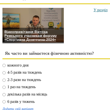
У розділ
Відеопривітання Віктора
Ремського учасникам форуму
«Спортивна Донеччина-2024»
Як часто ви займаєтеся фізичною активністю?
кожного дня
4-5 разів на тиждень
2-3 рази на тиждень
1 раз на тиждень
декілька разів на місяць
6 разів у тижень
Додати свій варіант