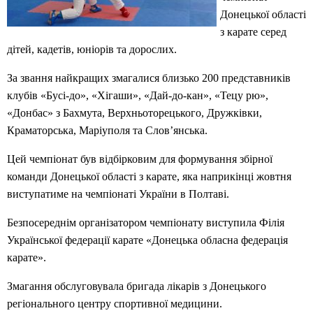
Донецької області
з карате серед
дітей, кадетів, юніорів та дорослих.
За звання найкращих змагалися близько 200 представників
клубів «Бусі-до», «Хігаши», «Дай-до-кан», «Тецу рю»,
«Донбас» з Бахмута, Верхньоторецького, Дружківки,
Краматорська, Маріуполя та Слов’янська.
Цей чемпіонат був відбірковим для формування збірної
команди Донецької області з карате, яка наприкінці жовтня
виступатиме на чемпіонаті України в Полтаві.
Безпосереднім організатором чемпіонату виступила Філія
Української федерації карате «Донецька обласна федерація
карате».
Змагання обслуговувала бригада лікарів з Донецького
регіонального центру спортивної медицини.