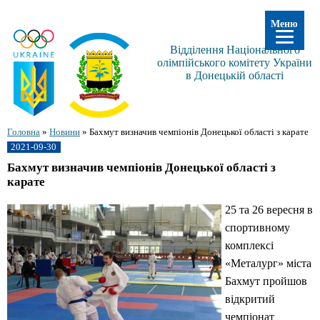
Меню
Відділення Національного
олімпійського комітету України
в Донецькій області
Головна
»
Новини
»
Бахмут визначив чемпіонів Донецької області з карате
2021-09-30
Бахмут визначив чемпіонів Донецької області з
карате
25 та 26 вересня в
спортивному
комплексі
«Металург» міста
Бахмут пройшов
відкритий
чемпіонат