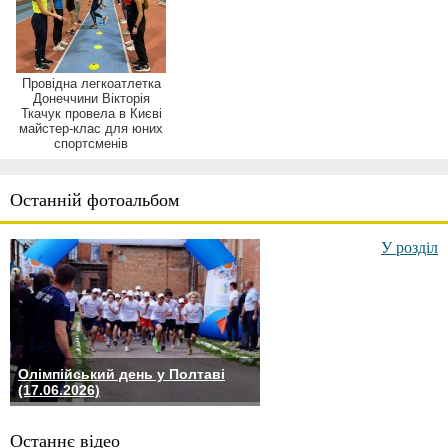
Провідна легкоатлетка
Донеччини Вікторія
Ткачук провела в Києві
майстер-клас для юних
спортсменів
Останній фотоальбом
У розділ
Олімпійський день у Полтаві
(17.06.2026)
Останнє відео