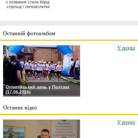
з плавання стали борці,
стрільці і легкоатлетки
Останній фотоальбом
У розділ
Олімпійський день у Полтаві
(17.06.2026)
Останнє відео
У розділ