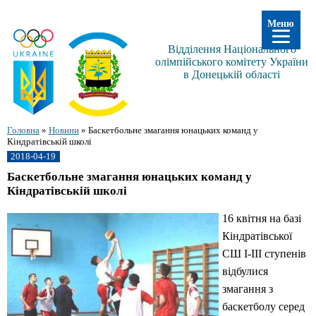
Меню
Відділення Національного
олімпійського комітету України
в Донецькій області
Головна
»
Новини
»
Баскетбольне змагання юнацьких команд у
Кіндратівській школі
2018-04-19
Баскетбольне змагання юнацьких команд у
Кіндратівській школі
16 квітня на базі
Кіндратівської
СШ І-ІІІ ступенів
відбулися
змагання з
баскетболу серед