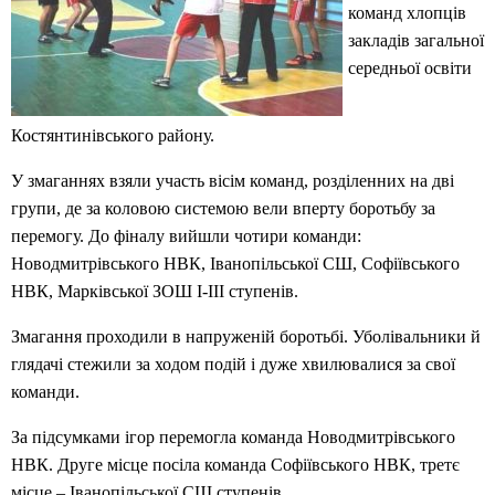
команд хлопців
закладів загальної
середньої освіти
Костянтинівського району.
У змаганнях взяли участь вісім команд, розділенних на дві
групи, де за коловою системою вели вперту боротьбу за
перемогу. До фіналу вийшли чотири команди:
Новодмитрівського НВК, Іванопільської СШ, Софіївського
НВК, Марківської ЗОШ І-ІІІ ступенів.
Змагання проходили в напруженій боротьбі. Уболівальники й
глядачі стежили за ходом подій і дуже хвилювалися за свої
команди.
За підсумками ігор перемогла команда Новодмитрівського
НВК. Друге місце посіла команда Софіївського НВК, третє
місце – Іванопільської СШ ступенів.