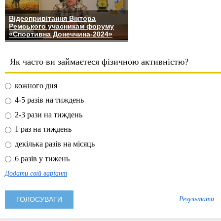
Відеопривітання Віктора
Ремського учасникам форуму
«Спортивна Донеччина-2024»
Як часто ви займаєтеся фізичною активністю?
кожного дня
4-5 разів на тиждень
2-3 рази на тиждень
1 раз на тиждень
декілька разів на місяць
6 разів у тижень
Додати свій варіант
Результати