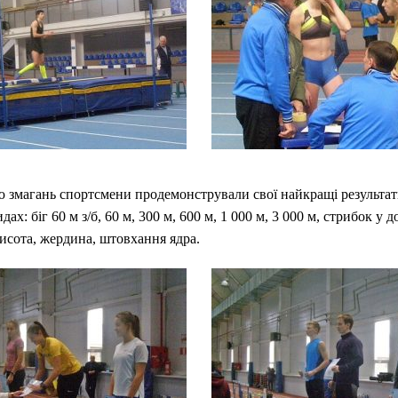
 змагань спортсмени продемонстрували свої найкращі результат
ах: біг 60 м з/б, 60 м, 300 м, 600 м, 1 000 м, 3 000 м, стрибок у 
исота, жердина, штовхання ядра.