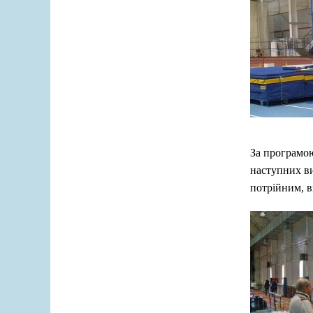
За програмою
наступних вид
потрійним, в