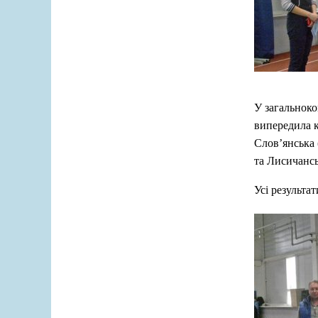
У загальноко
випередила к
Слов’янська 
та Лисичансь
Усі результа