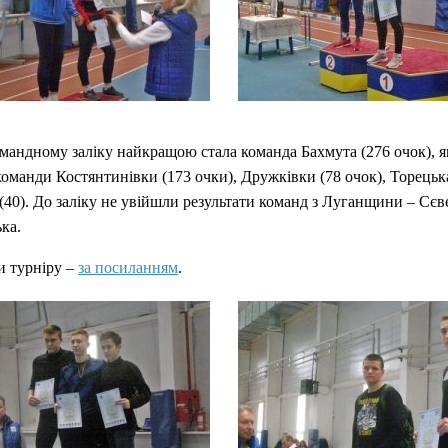
мандному заліку найкращою стала команда Бахмута (276 очок), я
оманди Костянтинівки (173 очки), Дружківки (78 очок), Торецька
(40). До заліку не увійшли результати команд з Луганщини – Сє
ка.
ти турніру –
за посиланням
.