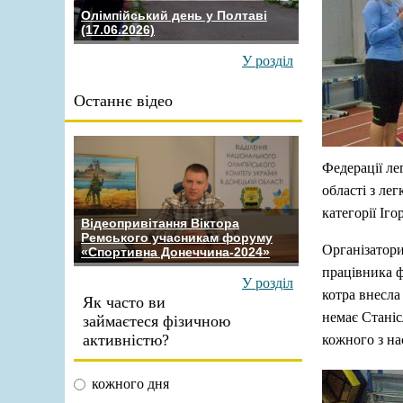
Олімпійський день у Полтаві
(17.06.2026)
У розділ
Останнє відео
Федерації ле
області з ле
категорії Іг
Відеопривітання Віктора
Ремського учасникам форуму
Організатори
«Спортивна Донеччина-2024»
працівника ф
У розділ
котра внесла
Як часто ви
немає Станіс
займаєтеся фізичною
активністю?
кожного з на
кожного дня