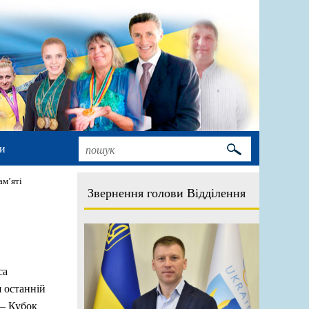
и
ам’яті
Звернення голови Відділення
са
я останній
 – Кубок