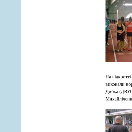
На відкритті
виконали но
Дибка (ДВУОР
Михайліченк