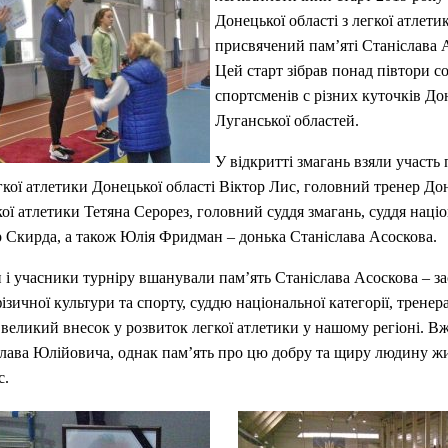
Донецької області з легкої атлети
присвячений пам’яті Станіслава 
Цей старт зібрав понад півтори со
спортсменів с різних куточків До
Луганської областей.
У відкритті змагань взяли участь
гкої атлетики Донецької області Віктор Лис, головний тренер До
гкої атлетики Тетяна Серорез, головний суддя змагань, суддя наці
ор Скирда, а також Юлія Фридман – донька Станіслава Асоскова.
 і учасники турніру вшанували пам’ять Станіслава Асоскова – з
ізичної культури та спорту, суддю національної категорії, тренер
 великий внесок у розвиток легкої атлетики у нашому регіоні. Вж
лава Юлійовича, однак пам’ять про цю добру та щиру людину жи
с.