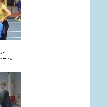
и у
довжину,