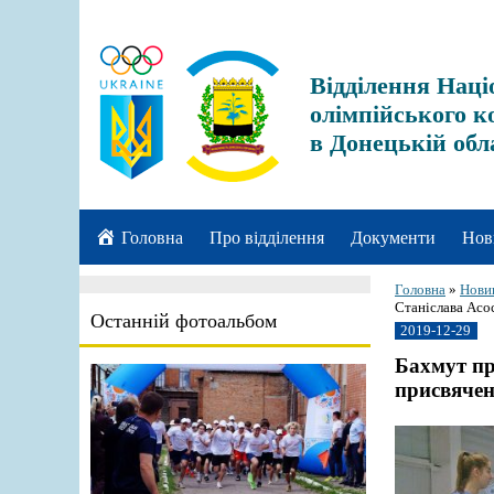
Відділення Наці
олімпійського к
в Донецькій обл
Головна
Про відділення
Документи
Нов
Головна
»
Нови
Станіслава Асо
Останній фотоальбом
2019-12-29
Бахмут пр
присвячен