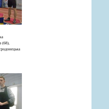
ка
 (68),
вєродонецька