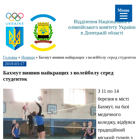
Меню
Відділення Національного
олімпійського комітету України
в Донецькій області
Головна
»
Новини
»
Бахмут виявив найкращих з волейболу серед студенток
2019-03-17
Бахмут виявив найкращих з волейболу серед
студенток
З 11 по 14
березня в місті
Бахмут, на базі
медичного
коледжу, відбувся
традиційний
міський турнір з