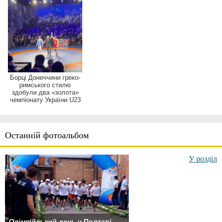
Борці Донеччини греко-
римського стилю
здобули два «золота»
чемпіонату України U23
Останній фотоальбом
У розділ
Олімпійський день у Полтаві