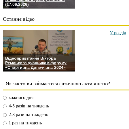
(17.06.2026)
Останнє відео
У розділ
Відеопривітання Віктора
Ремського учасникам форуму
«Спортивна Донеччина-2024»
Як часто ви займаєтеся фізичною активністю?
кожного дня
4-5 разів на тиждень
2-3 рази на тиждень
1 раз на тиждень