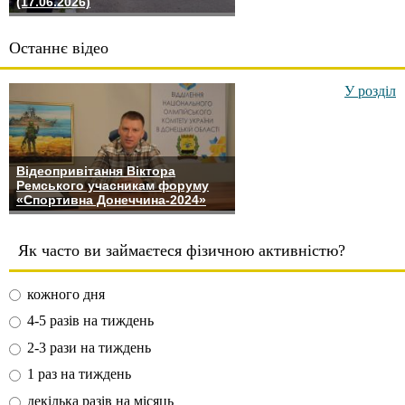
(17.06.2026)
Останнє відео
У розділ
Відеопривітання Віктора
Ремського учасникам форуму
«Спортивна Донеччина-2024»
Як часто ви займаєтеся фізичною активністю?
кожного дня
4-5 разів на тиждень
2-3 рази на тиждень
1 раз на тиждень
декілька разів на місяць