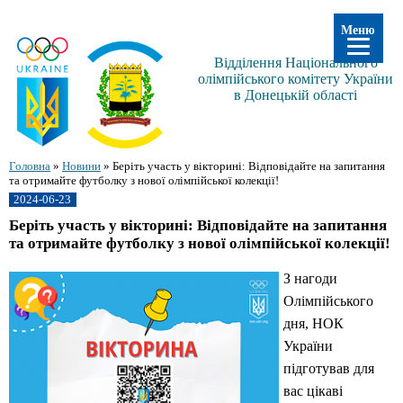
Меню
Відділення Національного
олімпійського комітету України
в Донецькій області
Головна
»
Новини
»
Беріть участь у вікторині: Відповідайте на запитання
та отримайте футболку з нової олімпійської колекції!
2024-06-23
Беріть участь у вікторині: Відповідайте на запитання
та отримайте футболку з нової олімпійської колекції!
З нагоди
Олімпійського
дня, НОК
України
підготував для
вас цікаві