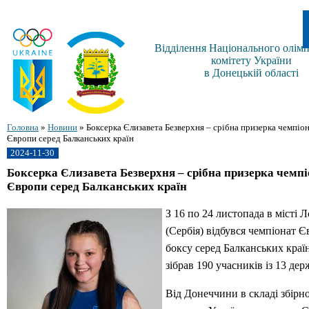
Відділення Національного олімп
комітету України
в Донецькій області
Головна
»
Новини
»
Боксерка Єлизавета Безверхня – срібна призерка чемпіо
Європи серед Балканських країн
2024-11-30
Боксерка Єлизавета Безверхня – срібна призерка чемп
Європи серед Балканських країн
З 16 по 24 листопада в місті 
(Сербія) відбувся чемпіонат Є
боксу серед Балканських краї
зібрав 190 учасників із 13 дер
Від Донеччини в складі збірно