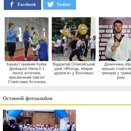
Facebook
Twitter
Бахмут прийняв Кубок
Відкритий Олімпійський
Донеччина обр
Донецької області з
урок «Молодь обирає
кращих спортсме
легкої атлетики,
здоров’я» у Волновасі
тренерів у травн
присвячений пам’яті
року
Станіслава Асоскова
Останній фотоальбом