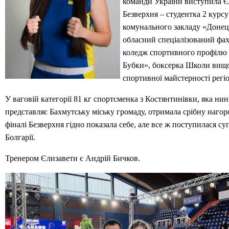
команди України виступила Є
Безверхня – студентка 2 курсу
комунального закладу «Доне
обласний спеціалізований фа
коледж спортивного профілю і
Бубки», боксерка Школи вищ
спортивної майстерності регіо
У ваговій категорії 81 кг спортсменка з Костянтинівки, яка нин
представляє Бахмутську міську громаду, отримала срібну нагор
фіналі Безверхня гідно показала себе, але все ж поступилася су
Болгарії.
Тренером Єлизавети є Андрій Бичков.