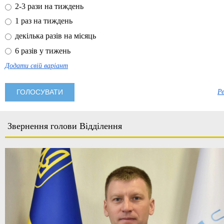
2-3 рази на тиждень
1 раз на тиждень
декілька разів на місяць
6 разів у тижень
Додати свій варіант
Р
Звернення голови Відділення