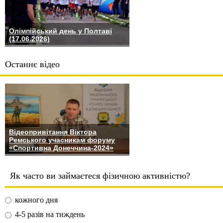
Олімпійський день у Полтаві
(17.06.2026)
Останнє відео
Відеопривітання Віктора
Ремського учасникам форуму
«Спортивна Донеччина-2024»
Як часто ви займаєтеся фізичною активністю?
кожного дня
4-5 разів на тиждень