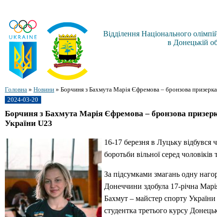
Відділення Національного олімпій
в Донецькій об
Головна
»
Новини
»
Борчиня з Бахмута Марія Єфремова – бронзова призерка
2024-03-20
Борчиня з Бахмута Марія Єфремова – бронзова призер
України U23
16-17 березня в Луцьку відбувся 
боротьби вільної серед чоловіків т
За підсумками змагань одну наго
Донеччини здобула 17-річна Марі
Бахмут – майстер спорту України
студентка третього курсу Донець