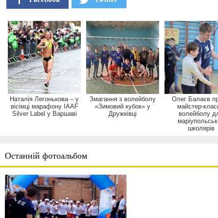
Наталія Легонькова – у
Змагання з волейболу
Олег Балаєв пр
вісімці марафону IAAF
«Зимовий кубок» у
майстер-клас
Silver Label у Варшаві
Дружківці
волейболу д
маріупольськ
школярів
Останній фотоальбом