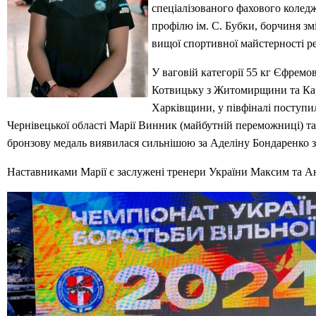
спеціалізованого фахового колед
профілю ім. С. Бубки, борчиня з
вищої спортивної майстерності ре
У ваговій категорії 55 кг Єфремо
Котвицьку з Житомирщини та Ка
Харківщини, у півфіналі поступи
Чернівецької області Марії Винник (майбутній переможниці) та 
бронзову медаль виявилася сильнішою за Аделіну Бондаренко з
Наставниками Марії є заслужені тренери України Максим та А