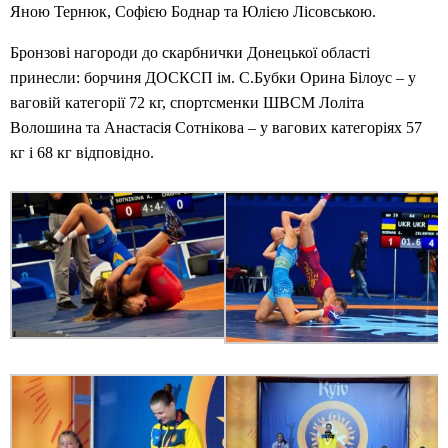
Яною Тернюк, Софією Боднар та Юлією Лісовською.
Бронзові нагороди до скарбнички Донецької області
принесли: борчиня ДОСКСП ім. С.Бубки Орина Білоус – у
ваговій категорії 72 кг, спортсменки ШВСМ Лоліта
Волошина та Анастасія Сотнікова – у вагових категоріях 57
кг і 68 кг відповідно.