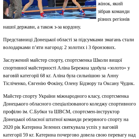
жінок, який
зібрав команди
різних регіонів
нашої держави, а також з-за кордону.
Представниці Донецької області за підсумками змагань стали
володарками п’яти нагород: 2 золотих і 3 бронзових.
Заслужений майстер спорту, спортсменка Школи вищої
спортивної майстерності Аліна Бережна здобула «золото» у
ваговій категорії 68 кг. Аліна була сильнішою за Анну
Тісліченко, Євгенію Фокіну, Олену Бідзюру та Оксану Чудик.
Майстер спорту України міжнародного класу, спортсменка
Донецького обласного спеціалізованого коледжу спортивного
профілю ім. С.Бубки та ШВСМ, спортсмен-інструктор
Донецької обласної штатної команди резервного спорту на
2020 рік Катерина Зелених святкувала успіх у ваговій
категорії 59 кг. Катерина почергово довела свою перевагу над