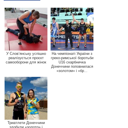
У Слов’янську успішно
На чемпіонаті України з
реалізується проєкт
греко-римської боротьби
самооборони для жінок
U16 скарбничка
Донеччини поповнилася
«золотом» і «бр...
Триатлети Донеччини
здобули «золото» і