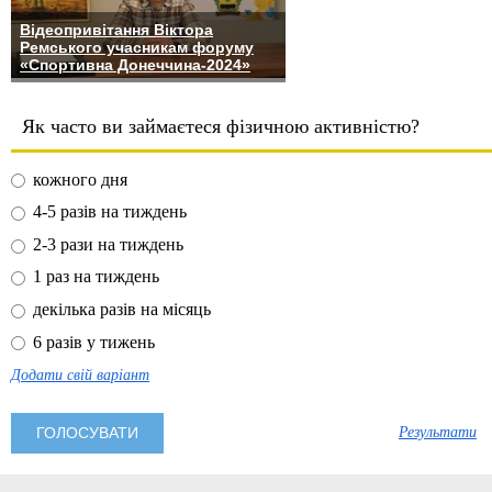
Відеопривітання Віктора
Ремського учасникам форуму
«Спортивна Донеччина-2024»
Як часто ви займаєтеся фізичною активністю?
кожного дня
4-5 разів на тиждень
2-3 рази на тиждень
1 раз на тиждень
декілька разів на місяць
6 разів у тижень
Додати свій варіант
Результати