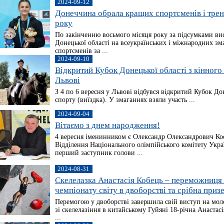
2024-09-12
Донеччина обрала кращих спортсменів і трен
року
По закінченню восьмого місяця року за підсумками ви
Донецької області на всеукраїнських і міжнародних з
спортсменів за ...
2024-09-10
Відкритий Кубок Донецької області з кінного
Львові
З 4 по 6 вересня у Львові відбувся відкритий Кубок Дон
спорту (виїздка). У змаганнях взяли участь ...
2024-09-04
Вітаємо з днем народження!
4 вересня іменинником є Олександр Олександрович Ко
Відділення Національного олімпійського комітету Укра
перший заступник голови ...
2024-08-31
Скелелазка Анастасія Кобець – переможниця
чемпіонату світу в двоборстві та срібна приз
Перемогою у двоборстві завершила свій виступ на мол
зі скелелазіння в китайському Гуйяні 18-річна Анастасі
...