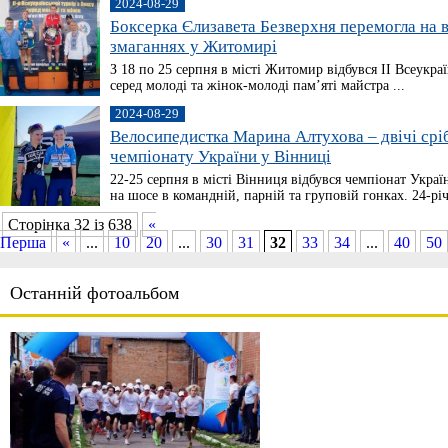
2024-08-29
Боксерка Єлизавета Безверхня перемогла на 
змаганнях у Житомирі
З 18 по 25 серпня в місті Житомир відбувся ІІ Всеукра
серед молоді та жінок-молоді памʼяті майстра ...
2024-08-29
Велосипедистка Марина Алтухова – двічі срі
чемпіонату України у Вінниці
22-25 серпня в місті Вінниця відбувся чемпіонат Укра
на шосе в командній, парній та груповій гонках. 24-річ
Сторінка 32 із 638
«
Перша
«
...
10
20
...
30
31
32
33
34
...
40
50
Останній фотоальбом