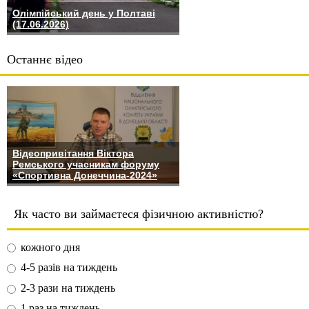
Олімпійський день у Полтаві
(17.06.2026)
Останнє відео
Відеопривітання Віктора
Ремського учасникам форуму
«Спортивна Донеччина-2024»
Як часто ви займаєтеся фізичною активністю?
кожного дня
4-5 разів на тиждень
2-3 рази на тиждень
1 раз на тиждень