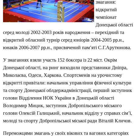
змагання:
відкритий
чемпіонат
Донецької області
серед молоді 2002-2003 років народження – перехідний та
відкритий обласний турнір серед юніорів 2004-2005 рр.н.,
юнаків 2006-2007 рр.н., присвячений пам’яті С.Г.Арутюнова.
У змаганнях взяли участь 152 боксера із 22 міст. Окрім
Донецької області, на ринг виходили представники Дніпра,
Миколаєва, Одеси, Харкова. Спортсменів на урочистому
відкритті привітали: начальник управління фізичної культури
та спорту Донецької облдержадміністрації, перший заступник
голови Відділення НОК України в Донецькій області
Володимир Мицик, заступник Добропільського міського
голови Олексій Галицький, начальник відділу у справах сім’ї,
молоді та спорту Добропільської міської ради Віталій Кличов.
Переможцями змагань у своїх вікових та вагових категоріях