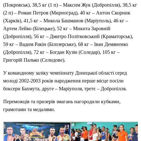
(Покровськ), 38,5 кг (1 п) – Максим Жук (Добропілля), 38,5 кг
(2 п) – Роман Петров (Мирноград), 40 кг – Антон Скорник
(Харків), 41,5 кг – Микола Башманов (Маріуполь), 46 кг –
Артем Лейко (Білецьке), 52 кг – Микита Заровній
(Добропілля), 56 кг – Дмитро Політковський (Краматорськ),
59 кг – Вадим Ракін (Білозерське), 68 кг – Іван Демяненко
(Добропілля), 72 кг – Богдан Кузін (Соледар), 105 кг –
Григорій Палько (Селидове).
У командному заліку чемпіонату Донецької області серед
молоді 2002-2003 років народження перше місце посіли
боксери Бахмута, друге – Маріуполя, третє – Добропілля.
Переможців та призерів змагань нагородили кубками,
грамотами та медалями.