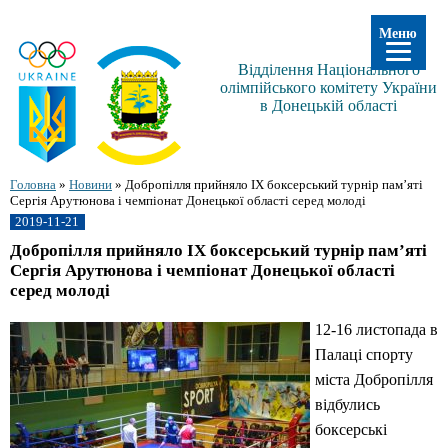
Меню
Відділення Національного
олімпійського комітету України
в Донецькій області
Головна
»
Новини
»
Добропілля прийняло IX боксерський турнір пам’яті
Сергія Арутюнова і чемпіонат Донецької області серед молоді
2019-11-21
Добропілля прийняло IX боксерський турнір пам’яті
Сергія Арутюнова і чемпіонат Донецької області
серед молоді
12-16 листопада в
Палаці спорту
міста Добропілля
відбулись
боксерські