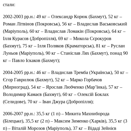
стали:
2002-2003 рр.н.: 49 кг – Олександр Корюк (Бахмут), 52 кг –
Роман Літвінов (Покровськ), 56 кг – Владислав Васьковський
(Маріуполь), 60 кг – Владислав Ломакін (Покровськ), 64 кг –
Ілля Курасов (Добропілля), 69 кг – Микола Сєрокуров
(Бахмут), 75 кг – Ілля Поляков (Краматорськ), 81 кг – Руслан
Луньов (Маріуполь), 90 кг – Станіслав Лях (Бахмут), понад 90
кг – Павло Іскаков (Бахмут);
2004-2005 рр.н.: 46 кг – Владислав Тремба (Українськ), 50 кг –
Єгор Гаврилюк (Бахмут), 52 кг – Марко Горбачов
(Мирноград), 54 кг – Ярослав Любченко (Мар’їнка), 57 кг –
Володимир Камаєв (Бахмут), 60 кг – Олексій Боклах
(Селидове), 70 кг – Іван Джура (Добропілля);
2006-2007 рр.н.: 35,5 кг (1 п) – Микита Махниборода
(Білецьке), 35,5 кг (2 п) – Максим Зименко (Харків), 35,5 кг (3
п) – Віталій Морозов (Маріуполь), 37 кг – Відаді Зейнієв