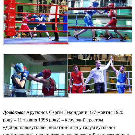
Довідково:
Арутюнов Сергій Гевондович (27 жовтня 1920
року – 11 травня 1995 року) – керуючий трестом
«Добропіллявугілля», видатний діяч у галузі вугільної
промисловості, неодноразово нагороджений за досягнення в