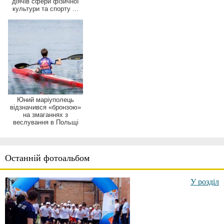
діячів сфери фізичної
культури та спорту ...
Юний маріуполець
відзначився «бронзою»
на змаганнях з
веслування в Польщі
Останній фотоальбом
У розділ