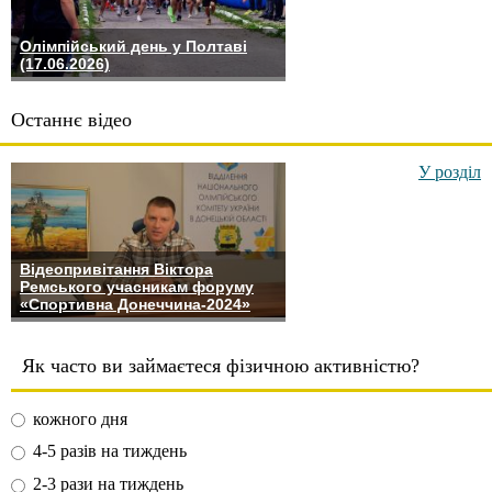
Олімпійський день у Полтаві
(17.06.2026)
Останнє відео
У розділ
Відеопривітання Віктора
Ремського учасникам форуму
«Спортивна Донеччина-2024»
Як часто ви займаєтеся фізичною активністю?
кожного дня
4-5 разів на тиждень
2-3 рази на тиждень