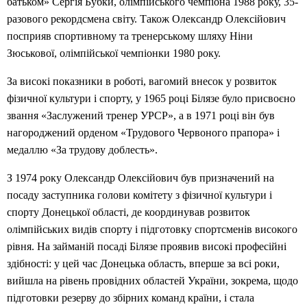
батьком» Сергія Бубки, олімпійського чемпіона 1988 року, 35-
разового рекордсмена світу. Також Олександр Олексійович
посприяв спортивному та тренерському шляху Ніни
Зюськової, олімпійської чемпіонки 1980 року.
За високі показники в роботі, вагомий внесок у розвиток
фізичної культури і спорту, у 1965 році Білязе було присвоєно
звання «Заслужений тренер УРСР», а в 1971 році він був
нагороджений орденом «Трудового Червоного прапора» і
медаллю «За трудову доблесть».
З 1974 року Олександр Олексійович був призначений на
посаду заступника голови комітету з фізичної культури і
спорту Донецької області, де координував розвиток
олімпійських видів спорту і підготовку спортсменів високого
рівня. На займаній посаді Білязе проявив високі професійні
здібності: у цей час Донецька область, вперше за всі роки,
вийшла на рівень провідних областей України, зокрема, щодо
підготовки резерву до збірних команд країни, і стала