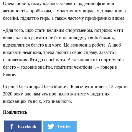
Олексійович, йому вдалося завдяки щоденній фізичній
активності – пробіжкам, гімнастичним вправам, плаванню в
басейні, підняттю гирь, а також частому прибиранню вдома.
«Для того, щоб стати великим спортсменом, потрібно мати
волю, характер, вміти не йти на поводу у своїх бажань,
відмовлятися багато від чого. Це величезна робота. А щоб
виховати чемпіона, треба любити свою справу. Завзято і
наполегливо йти до своєї мети. А талановитих спортсменів
багато – головне знайти, помітити чемпіона», – говорив
Білязе.
Серце Олександра Олексійовича Білязе зупинилося 12 серпня
2020 року, але пам’ять про нього житиме у видатних
вихованцях та всіх, хто знав його.
Поділитись
Facebook
Twitter