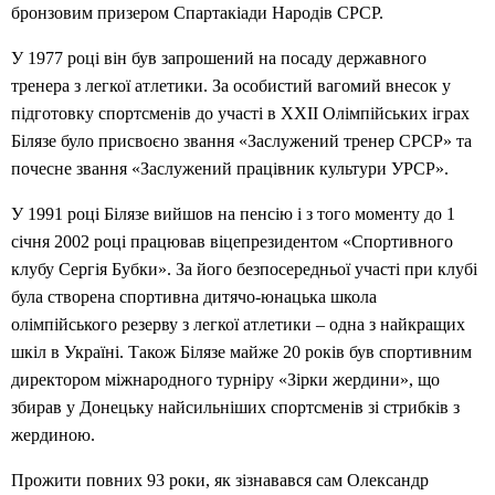
бронзовим призером Спартакіади Народів СРСР.
У 1977 році він був запрошений на посаду державного
тренера з легкої атлетики. За особистий вагомий внесок у
підготовку спортсменів до участі в ХХІІ Олімпійських іграх
Білязе було присвоєно звання «Заслужений тренер СРСР» та
почесне звання «Заслужений працівник культури УРСР».
У 1991 році Білязе вийшов на пенсію і з того моменту до 1
січня 2002 році працював віцепрезидентом «Спортивного
клубу Сергія Бубки». За його безпосередньої участі при клубі
була створена спортивна дитячо-юнацька школа
олімпійського резерву з легкої атлетики – одна з найкращих
шкіл в Україні. Також Білязе майже 20 років був спортивним
директором міжнародного турніру «Зірки жердини», що
збирав у Донецьку найсильніших спортсменів зі стрибків з
жердиною.
Прожити повних 93 роки, як зізнавався сам Олександр