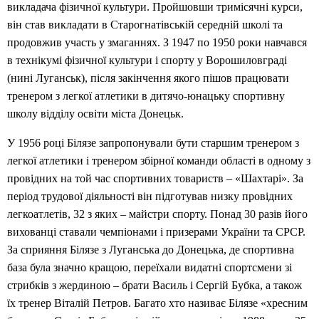
викладача фізичної культури. Пройшовши тримісячні курси,
він став викладати в Старогнатівській середній школі та
продовжив участь у змаганнях. З 1947 по 1950 роки навчався
в технікумі фізичної культури і спорту у Ворошиловграді
(нині Луганськ), після закінчення якого пішов працювати
тренером з легкої атлетики в дитячо-юнацьку спортивну
школу відділу освіти міста Донецьк.
У 1956 році Білязе запропонували бути старшим тренером з
легкої атлетики і тренером збірної команди області в одному з
провідних на той час спортивних товариств – «Шахтарі». За
період трудової діяльності він підготував низку провідних
легкоатлетів, 32 з яких – майстри спорту. Понад 30 разів його
вихованці ставали чемпіонами і призерами України та СРСР.
За сприяння Білязе з Луганська до Донецька, де спортивна
база була значно кращою, переїхали видатні спортсмени зі
стрибків з жердиною – брати Василь і Сергій Бубка, а також
їх тренер Віталій Петров. Багато хто називає Білязе «хресним