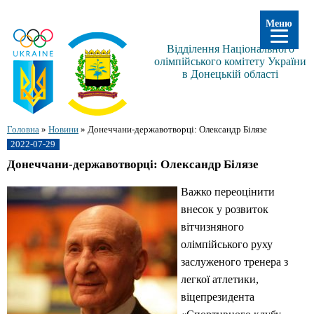
Меню
Відділення Національного
олімпійського комітету України
в Донецькій області
Головна
»
Новини
»
Донеччани-державотворці: Олександр Білязе
2022-07-29
Донеччани-державотворці: Олександр Білязе
Важко переоцінити
внесок у розвиток
вітчизняного
олімпійського руху
заслуженого тренера з
легкої атлетики,
віцепрезидента