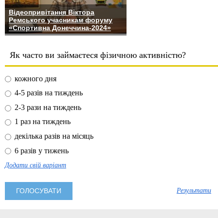
Відеопривітання Віктора
Ремського учасникам форуму
«Спортивна Донеччина-2024»
Як часто ви займаєтеся фізичною активністю?
кожного дня
4-5 разів на тиждень
2-3 рази на тиждень
1 раз на тиждень
декілька разів на місяць
6 разів у тижень
Додати свій варіант
Результати