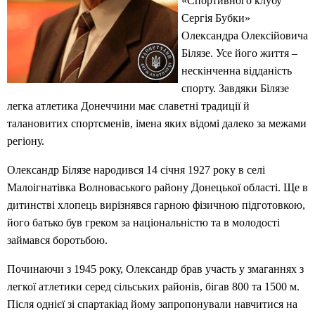
«Спортивного клубу
Сергія Бубки»
Олександра Олексійовича
Білязе. Усе його життя –
нескінченна відданість
спорту. Завдяки Білязе
легка атлетика Донеччини має славетні традиції й
талановитих спортсменів, імена яких відомі далеко за межами
регіону.
Олександр Білязе народився 14 січня 1927 року в селі
Малоігнатівка Волноваського району Донецької області. Ще в
дитинстві хлопець вирізнявся гарною фізичною підготовкою,
його батько був греком за національністю та в молодості
займався боротьбою.
Починаючи з 1945 року, Олександр брав участь у змаганнях з
легкої атлетики серед сільських районів, бігав 800 та 1500 м.
Після однієї зі спартакіад йому запропонували навчитися на