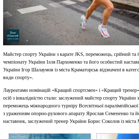
Майстер спорту України з карате JKS, переможець, срібний та
чемпіонату України Ілля Пархоменко та його особистий настав
України Ігор Шалаумов із міста Краматорськ відзначені в катего
види спорту».
Лауреатами номінацій «Кращий спортсмен» і «Кращий тренер» 
осіб з інвалідністю стали: заслужений майстер спорту України 
переможець міжнародного турніру Всесвітньої паралімпійської 
з ураженням опорно-рухового апарату Ярослав Семененко та й
наставник, заслужений тренер України Борис Соколов із міста 