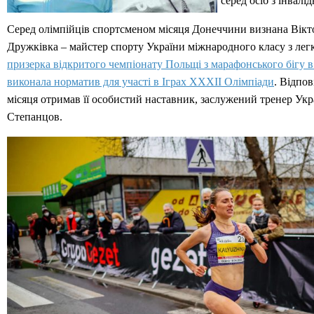
серед осіб з інвалі
Серед олімпійців спортсменом місяця Донеччини визнана Вікт
Дружківка – майстер спорту України міжнародного класу з лег
призерка відкритого чемпіонату Польщі з марафонського бігу в
виконала норматив для участі в Іграх XXXII Олімпіади
. Відпов
місяця отримав її особистий наставник, заслужений тренер Ук
Степанцов.