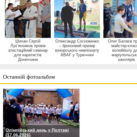
Шихан Сергій
Олександр Сосновенко
Олег Балаєв пр
Лук’янчиков провів
– бронзовий призер
майстер-клас
атестаційний семінар
юніорського чемпіонату
волейболу д
для каратистів
ABAF у Туреччині
маріупольськ
Донеччини
школярів
Останній фотоальбом
Олімпійський день у Полтаві
(17.06.2026)