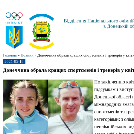
Відділення Національного олімпій
в Донецькій об
Головна
»
Новини
»
Донеччина обрала кращих спортсменів і тренерів у квіт
2021-05-19
Донеччина обрала кращих спортсменів і тренерів у квіт
По закінченню квіт
підсумками виступ
Донецької області 
міжнародних змага
спортсменів та трен
категоріями: з олім
неолімпійських вид