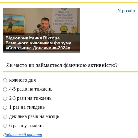
У розділ
Відеопривітання Віктора
Ремського учасникам форуму
«Спортивна Донеччина-2024»
Як часто ви займаєтеся фізичною активністю?
кожного дня
4-5 разів на тиждень
2-3 рази на тиждень
1 раз на тиждень
декілька разів на місяць
6 разів у тижень
Додати свій варіант