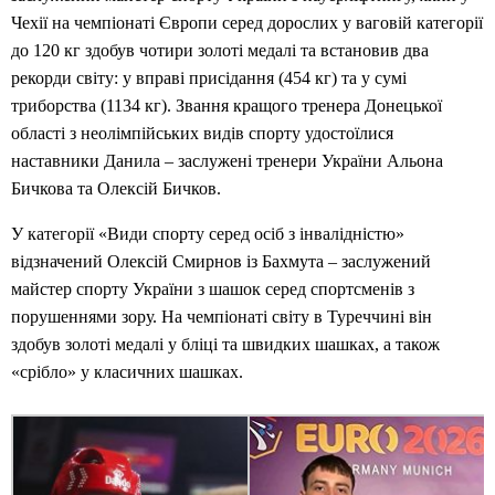
Чехії на чемпіонаті Європи серед дорослих у ваговій категорії
до 120 кг здобув чотири золоті медалі та встановив два
рекорди світу: у вправі присідання (454 кг) та у сумі
триборства (1134 кг). Звання кращого тренера Донецької
області з неолімпійських видів спорту удостоїлися
наставники Данила – заслужені тренери України Альона
Бичкова та Олексій Бичков.
У категорії «Види спорту серед осіб з інвалідністю»
відзначений Олексій Смирнов із Бахмута – заслужений
майстер спорту України з шашок серед спортсменів з
порушеннями зору. На чемпіонаті світу в Туреччині він
здобув золоті медалі у бліці та швидких шашках, а також
«срібло» у класичних шашках.