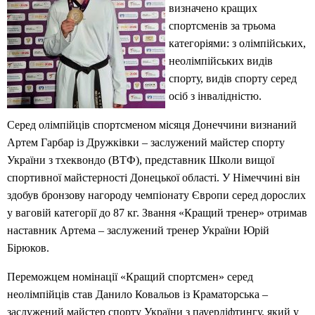
визначено кращих
спортсменів за трьома
категоріями: з олімпійських,
неолімпійських видів
спорту, видів спорту серед
осіб з інвалідністю.
Серед олімпійців спортсменом місяця Донеччини визнаний
Артем Гарбар із Дружківки – заслужений майстер спорту
України з тхеквондо (ВТФ), представник Школи вищої
спортивної майстерності Донецької області. У Німеччині він
здобув бронзову нагороду чемпіонату Європи серед дорослих
у ваговій категорії до 87 кг. Звання «Кращий тренер» отримав
наставник Артема – заслужений тренер України Юрій
Бірюков.
Переможцем номінації «Кращий спортсмен» серед
неолімпійців став Данило Ковальов із Краматорська –
заслужений майстер спорту України з пауерліфтингу, який у