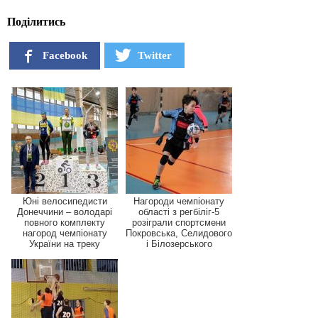
Поділитись
Facebook
Twitter
Юні велосипедисти
Нагороди чемпіонату
Донеччини – володарі
області з регбіліг-5
повного комплекту
розіграли спортсмени
нагород чемпіонату
Покровська, Селидового
України на треку
і Білозерського