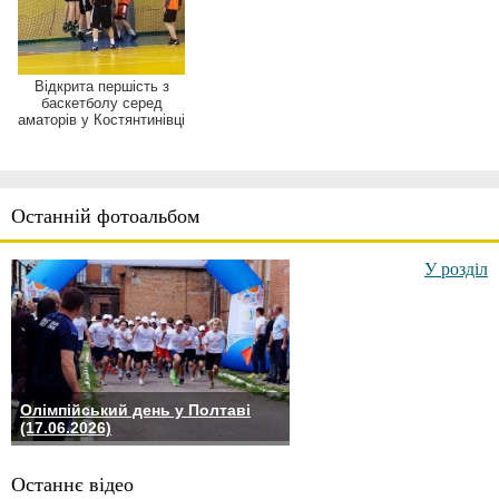
Відкрита першість з
баскетболу серед
аматорів у Костянтинівці
Останній фотоальбом
У розділ
Олімпійський день у Полтаві
(17.06.2026)
Останнє відео