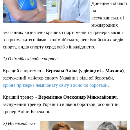
Донецької області
на
всеукраїнських і
міжнародних
змаганнях визначено кращих спортсменів та тренерів місяця
за трьома категоріями: з олімпійських, неолімпійських видів
спорту, видів спорту серед осіб з інвалідністю.
1) Олімпійські види спорту:
Кращий спортсмен –
Бережна Аліна (у дівоцтві – Махиня)
,
заслужений майстер спорту України з вільної боротьби,
срібна призерка чемпіонату світу з жіночої боротьби
.
Кращий тренер –
Веремієнко Олександр Миколайович
,
заслужений тренер України з вільної боротьби, особистий
тренер Аліни Бережної.
2) Неолімпійські