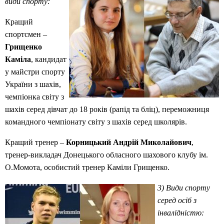
види спорту:
Кращий
спортсмен –
Грищенко
Каміла
, кандидат
у майстри спорту
України з шахів,
чемпіонка світу з
шахів серед дівчат до 18 років (рапід та бліц), переможниця
командного чемпіонату світу з шахів серед школярів.
Кращий тренер –
Корницький Андрій Миколайович
,
тренер-викладач Донецького обласного шахового клубу ім.
О.Момота, особистий тренер Каміли Грищенко.
3) Види спорту
серед осіб з
інвалідністю: