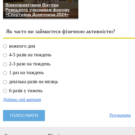
Відеопривітання Віктора
Ремського учасникам форуму
«Спортивна Донеччина-2024»
Як часто ви займаєтеся фізичною активністю?
кожного дня
4-5 разів на тиждень
2-3 рази на тиждень
1 раз на тиждень
декілька разів на місяць
6 разів у тижень
Додати свій варіант
Результати