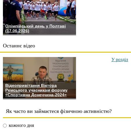
Олімпійський день у Полтаві
(17.06.2026)
Останнє відео
У розділ
Відеопривітання Віктора
Ремського учасникам форуму
«Спортивна Донеччина-2024»
Як часто ви займаєтеся фізичною активністю?
кожного дня