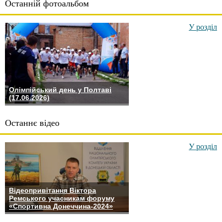
Останній фотоальбом
У розділ
Олімпійський день у Полтаві
(17.06.2026)
Останнє відео
У розділ
Відеопривітання Віктора
Ремського учасникам форуму
«Спортивна Донеччина-2024»