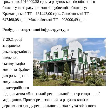
грн., з них 1016909,58 грн. за рахунок коштів обласного
бюджету та за рахунок коштів субвенції з бюджету:
Краматорської ТГ – 161443,00 грн., Слов’янської ТГ –
647468,08 грн., Миколаївської ТГ – 208000,49 грн.
Розбудова спортивної інфраструктури
У 2021 році
завершено
реконструкцію та
введено в
експлуатацію
комплекс будівель
для розміщення
комунального
некомерційного
підприємства «Донецький регіональний центр спортивної
медицини». Проєкт реалізований за рахунок коштів
державного фонду регіонального розвитку та обласного