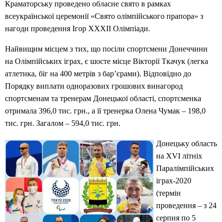
Краматорську проведено обласне свято в рамках
всеукраїнської церемонії «Свято олімпійського прапора» з
нагоди проведення Ігор ХХХІІ Олімпіади.
Найвищим місцем з тих, що посіли спортсмени Донеччини
на Олімпійських іграх, є шосте місце Вікторії Ткачук (легка
атлетика, біг на 400 метрів з бар’єрами). Відповідно до
Порядку виплати одноразових грошових винагород
спортсменам та тренерам Донецької області, спортсменка
отримала 396,0 тис. грн., а її тренерка Олена Чумак – 198,0
тис. грн. Загалом – 594,0 тис. грн.
Донецьку область
на ХVІ літніх
Паралімпійських
іграх-2020
(термін
проведення – з 24
серпня по 5