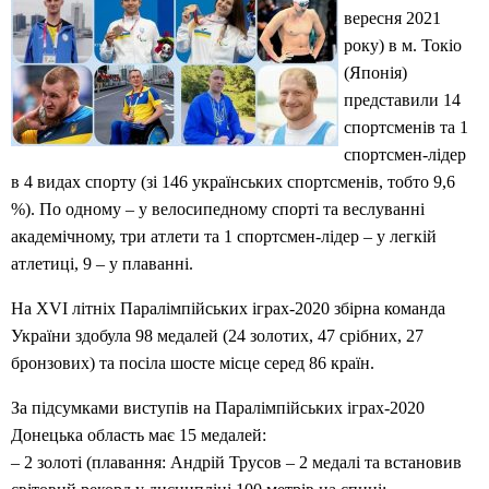
вересня 2021
року) в м. Токіо
(Японія)
представили 14
спортсменів та 1
спортсмен-лідер
в 4 видах спорту (зі 146 українських спортсменів, тобто 9,6
%). По одному – у велосипедному спорті та веслуванні
академічному, три атлети та 1 спортсмен-лідер – у легкій
атлетиці, 9 – у плаванні.
На ХVІ літніх Паралімпійських іграх-2020 збірна команда
України здобула 98 медалей (24 золотих, 47 срібних, 27
бронзових) та посіла шосте місце серед 86 країн.
За підсумками виступів на Паралімпійських іграх-2020
Донецька область має 15 медалей:
– 2 золоті (плавання: Андрій Трусов – 2 медалі та встановив