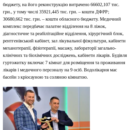
бюджету, на його реконструкцію витрачено 66602,107 тис.
грн., у тому числі 35921,445 тис. грн. – кошти ДФРР;
30680,662 тис. грн. – кошти обласного бюджету. Медичний
комплекс передбачає палатне відділення на 8 ліжок,
діагностичне та реабілітаційне відділення, хірургічний блок,
рентгенівський кабінет, зал лікувальної фізкультури, кабінети
механотерапії, фізіотерапії, масажу, лабораторії загально-
клінічних та біохімічних досліджень, кабінети лікарів. Будівля
гуртожитку включає 7 кімнат для розміщення та проживання
лікарів і медичного персоналу на 9 осіб. Водолікарня має
басейн з кріосауною та соляною кімнатою.