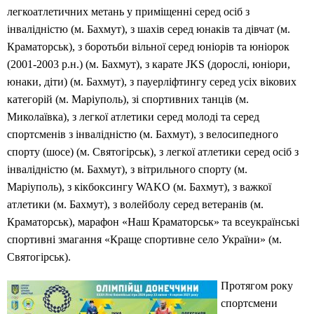
легкоатлетичних метань у приміщенні серед осіб з
інвалідністю (м. Бахмут), з шахів серед юнаків та дівчат (м.
Краматорськ), з боротьби вільної серед юніорів та юніорок
(2001-2003 р.н.) (м. Бахмут), з карате JKS (дорослі, юніори,
юнаки, діти) (м. Бахмут), з пауерліфтингу серед усіх вікових
категорій (м. Маріуполь), зі спортивних танців (м.
Миколаївка), з легкої атлетики серед молоді та серед
спортсменів з інвалідністю (м. Бахмут), з велосипедного
спорту (шосе) (м. Святогірськ), з легкої атлетики серед осіб з
інвалідністю (м. Бахмут), з вітрильного спорту (м.
Маріуполь), з кікбоксингу WAKO (м. Бахмут), з важкої
атлетики (м. Бахмут), з волейболу серед ветеранів (м.
Краматорськ), марафон «Наш Краматорськ» та всеукраїнські
спортивні змагання «Краще спортивне село України» (м.
Святогірськ).
Протягом року
спортсмени