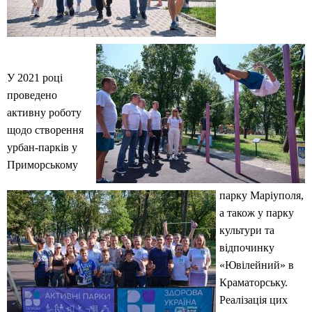
У 2021 році
проведено
активну роботу
щодо створення
урбан-парків у
Приморському
парку Маріуполя,
а також у парку
культури та
відпочинку
«Ювілейний» в
Краматорську.
Реалізація цих