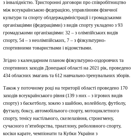
з інвалідністю. Тристоронні договори про співробітництво
між всеукраїнською федерацією, управлінням фізичної
культури та спорту облдержадміністрації і громадськими
організаціями (федераціями) з видів спорту укладено з 93
громадськими організаціями: 32 – з олімпійських видів
спорту, 54 – з неолімпійських, 7 – з фізкультурно-
спортивними товариствами і відомствами.
Згідно з календарним планом фізкультурно-оздоровчих та
спортивних заходів Донецької області на 2021 рік, проведено
434 обласних змагань та 612 навчально-тренувальних зборів.
Також у поточному році на території області проведено 170
заходів всеукраїнського рівня (139 з них – з ігрових видів
спорту) з баскетболу, хокею з шайбою, волейболу, футболу,
футзалу, боксу, автомобільного спорту, мотоциклетного
спорту, тенісу настільного, скелелазіння, стронгмену,
сучасного п’ятиборства, триатлону, риболовного спорту,
косіки карате, чемпіонати та Кубки України з