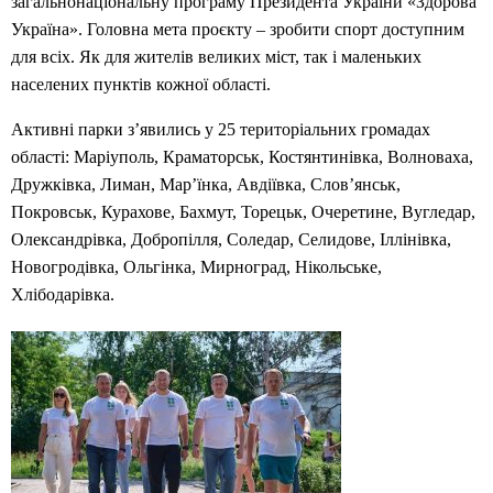
загальнонаціональну програму Президента України «Здорова
Україна». Головна мета проєкту – зробити спорт доступним
для всіх. Як для жителів великих міст, так і маленьких
населених пунктів кожної області.
Активні парки з’явились у 25 територіальних громадах
області: Маріуполь, Краматорськ, Костянтинівка, Волноваха,
Дружківка, Лиман, Мар’їнка, Авдіївка, Слов’янськ,
Покровськ, Курахове, Бахмут, Торецьк, Очеретине, Вугледар,
Олександрівка, Добропілля, Соледар, Селидове, Іллінівка,
Новогродівка, Ольгінка, Мирноград, Нікольське,
Хлібодарівка.