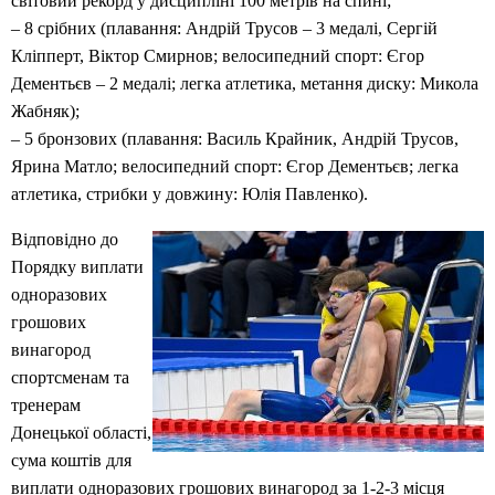
світовий рекорд у дисципліні 100 метрів на спині;
– 8 срібних (плавання: Андрій Трусов – 3 медалі, Сергій
Кліпперт, Віктор Смирнов; велосипедний спорт: Єгор
Дементьєв – 2 медалі; легка атлетика, метання диску: Микола
Жабняк);
– 5 бронзових (плавання: Василь Крайник, Андрій Трусов,
Ярина Матло; велосипедний спорт: Єгор Дементьєв; легка
атлетика, стрибки у довжину: Юлія Павленко).
Відповідно до
Порядку виплати
одноразових
грошових
винагород
спортсменам та
тренерам
Донецької області,
сума коштів для
виплати одноразових грошових винагород за 1-2-3 місця