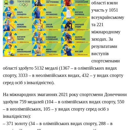
області взяли
участь у 1051
всеукраїнському
та 221
міжнародному
заходах. За
результатами
виступів
спортсменами
області здобуто 5132 медалі (1367 – в олімпійських видах
спорту, 3333 – в неолімпійських видах, 432 – у видах спорту
серед осіб з інвалідністю).
На міжнародних змаганнях 2021 року спортсмени Донеччини
здобули 759 медалей (104 – в олімпійських видах спорту, 550
– в неолімпійських, 105 – у видах спорту серед осіб з
інвалідністю):
– 371 золоту (34 – в олімпійських видах спорту, 288 – в