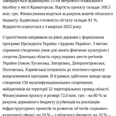
Завершується будівництво 25-ти метрового плавального
басейну у місті Краматорськ. Вартість проєкту складає 109,5
млн. грн. Фінансування ведеться за рахунок коштів обласного
бюджету. Будівельна готовність об’єкту складає 81 %.
Відкриття планується у І кварталі 2022 року.
Стратегічним напрямком на рівні держави є формування
програми Президента України «Здорова Україна». З метою
сприяння створенню умов для занять фізичною культурою і
спортом Донецька область серед перших шести регіонів
України (також Луганська, Запорізька, Дніпропетровська,
Полтавська, Харківська) потрапила до пілотного проєкту
вищезазначеної програми. В її рамках здійснено заходи щодо
створення 150 мультифункціональних спортивних
майданчиків на території 32 територіальних громад області.
Фінансування проєкту в розмірі 72,0 млн. грн – на 80 % за
рахунок державного бюджету (субвенція на реалізацію
інфраструктурних проектів та розвиток об’єктів соціально-
культурної сфери), на 10 % – з обласного бюджету, на 10 % –