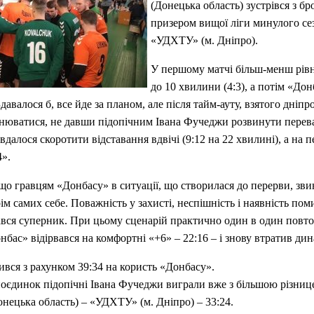
(Донецька область) зустрівся з б
призером вищої ліги минулого се
«УДХТУ» (м. Дніпро).
У першому матчі більш-менш рів
до 10 хвилини (4:3), а потім «До
Здавалося б, все йде за планом, але після тайм-а
уту, взятого дніпр
нюватися, не давши підопічним Івана Фучеджи розвинути перева
далося скоротити відставання вдвічі (9:12 на 22 хвилині), а на п
4».
що гравцям «Донбасу» в ситуації, що створилася до перерви, зв
рім самих себе. Поважність у захисті, неспішність і наявність пом
вся суперник. При цьому сценарій практично один в один повто
нбас» відірвався на комфортні «+6» – 22:16 – і знову втратив дин
вся з рахунком 39:34 на користь «Донбасу».
єдинок підопічні Івана Фучеджи виграли вже з більшою різнице
нецька область) – «УДХТУ» (м. Дніпро) – 33:24.