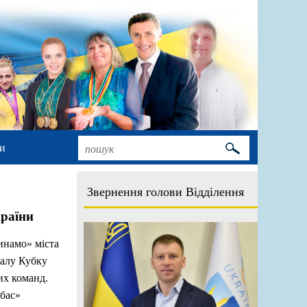
и
Звернення голови Відділення
країни
инамо» міста
налу Кубку
их команд.
бас»