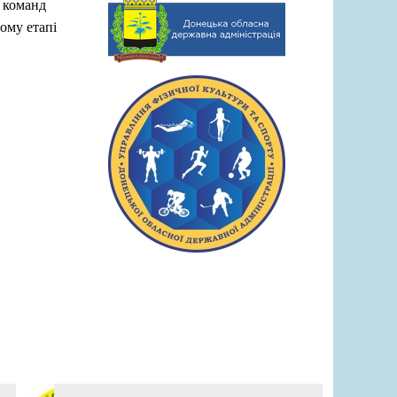
х команд
ому етапі