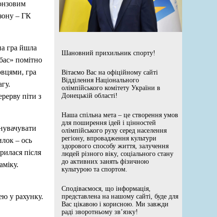
ронзовим
зону – ГК
на гра йшла
Шановний прихильник спорту!
нбас» помітно
овцями, гра
Вітаємо Вас на офіційному сайті
Відділення Національного
гу.
олімпійського комітету України в
ерерву піти з
Донецькій області!
Наша спільна мета – це створення умов
для поширення ідей і цінностей
инувачувати
олімпійського руху серед населення
регіону, впровадження культури
илок – ось
здорового способу життя, залучення
рилася після
людей різного віку, соціального стану
до активних занять фізичною
аміку.
культурою та спортом.
Сподіваємося, що інформація,
ю у рахунку.
представлена на нашому сайті, буде для
Вас цікавою і корисною. Ми завжди
раді зворотньому зв’язку!