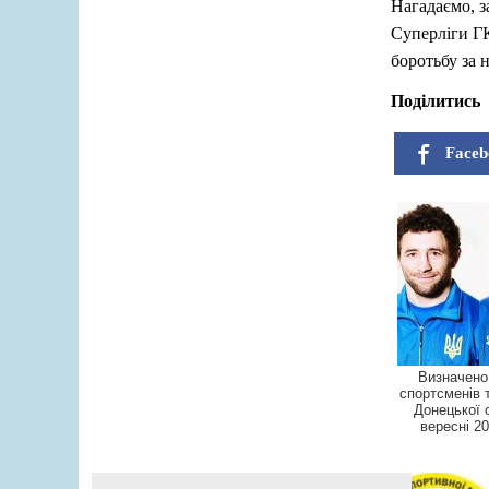
Нагадаємо, з
Суперліги ГК
боротьбу за 
Поділитись
Faceb
Визначено
спортсменів 
Донецької 
вересні 2