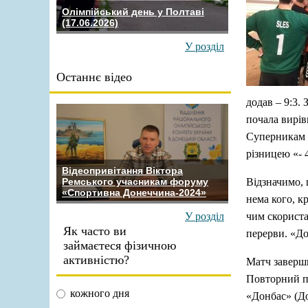
Олімпійський день у Полтаві
(17.06.2026)
У розділ
Останнє відео
додав – 9:3. 
почала вирів
Суперникам в
різницею «- 
Відеопривітання Віктора
Відзначимо, 
Ремського учасникам форуму
«Спортивна Донеччина-2024»
нема кого, к
чим скориста
У розділ
Як часто ви
перерви. «До
займаєтеся фізичною
активністю?
Матч заверши
Повторний по
кожного дня
«Донбас» (До