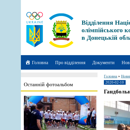
Відділення Наці
олімпійського к
в Донецькій обл
Головна
Про відділення
Документи
Нов
Головна
»
Нови
2020-02-10
Останній фотоальбом
Гандбольн