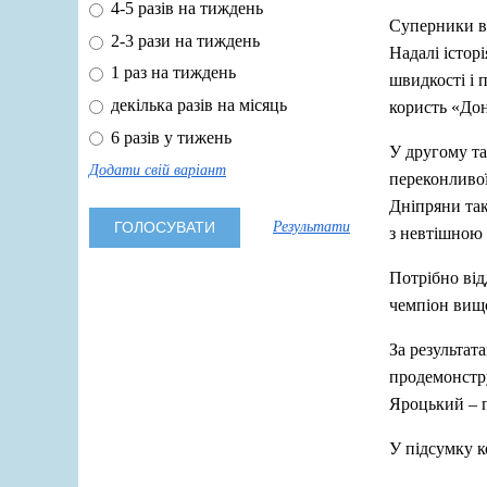
4-5 разів на тиждень
Суперники ва
2-3 рази на тиждень
Надалі істор
1 раз на тиждень
швидкості і 
декілька разів на місяць
користь «Дон
6 разів у тижень
У другому та
Додати свій варіант
переконливої
Дніпряни так
Результати
з невтішною
Потрібно ві
чемпіон вищо
За результат
продемонстру
Яроцький – п
У підсумку к