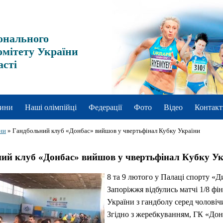
онального
омітету України
асті
ини
Наші олімпійці
Федерації
Фото
Відео
Контакт
ни
»
Гандбольний клуб «Донбас» вийшов у чвертьфінал Кубку України
ий клуб «Донбас» вийшов у чвертьфінал Кубку У
8 та 9 лютого у Палаці спорту «Д
Запоріжжя відбулись матчі 1/8 фі
України з гандболу серед чоловіч
Згідно з жеребкуванням, ГК «Дон