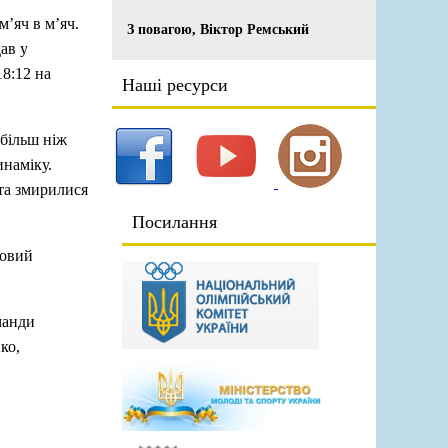
м’яч в м’яч.
З повагою, Віктор Ремський
ав у
18:12 на
Наші ресурси
 більш ніж
инаміку.
 та змирилися
Посилання
зовий
манди
ко,