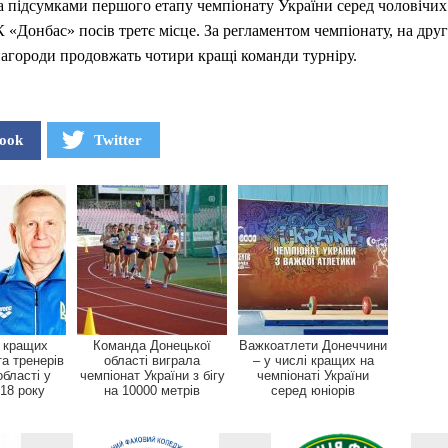
а підсумками першого етапу чемпіонату України серед чоловічи
 «Донбас» посів третє місце. За регламентом чемпіонату, на друг
нагороди продовжать чотири кращі команди турніру.
ook
Twitter
 кращих
Команда Донецької
Важкоатлети Донеччини
та тренерів
області виграла
– у числі кращих на
області у
чемпіонат України з бігу
чемпіонаті України
018 року
на 10000 метрів
серед юніорів