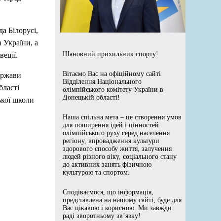
а Білорусі,
 України, а
Шановний прихильник спорту!
еції.
Вітаємо Вас на офіційному сайті
ержави
Відділення Національного
бласті
олімпійського комітету України в
Донецькій області!
ької школи
Наша спільна мета – це створення умов
для поширення ідей і цінностей
олімпійського руху серед населення
регіону, впровадження культури
здорового способу життя, залучення
людей різного віку, соціального стану
до активних занять фізичною
культурою та спортом.
Сподіваємося, що інформація,
представлена на нашому сайті, буде для
Вас цікавою і корисною. Ми завжди
раді зворотньому зв’язку!