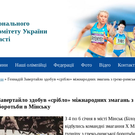
онального
омітету України
асті
ини
Наші олімпійці
Федерації
Фото
Відео
Контакт
ни
»
Геннадій Завертайло здобув «срібло» міжнародних змагань з греко-римськ
Завертайло здобув «срібло» міжнародних змагань з 
боротьби в Мінську
З 4 по 6 січня в місті Мінськ (Біло
відбулись командні змагання X 
турніру з греко-римської боротьб