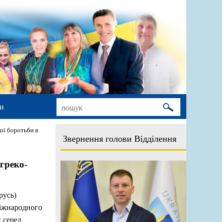
и
ої боротьби в
Звернення голови Відділення
греко-
русь)
Міжнародного
и серед