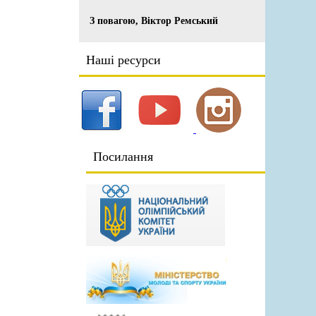
З повагою, Віктор Ремський
Наші ресурси
Посилання