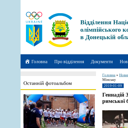
Відділення Наці
олімпійського к
в Донецькій обл
Головна
Про відділення
Документи
Нов
Головна
»
Нови
Мінську
Останній фотоальбом
2019-01-09
Геннадій 
римської 