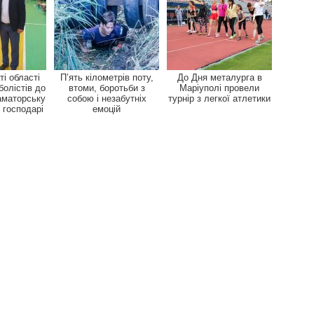
ті області
П’ять кілометрів поту,
До Дня металурга в
болістів до
втоми, боротьби з
Маріуполі провели
раматорську
собою і незабутніх
турнір з легкої атлетики
 господарі
емоцій