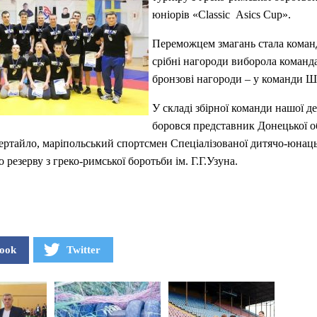
юніорів «Classic Asics Cup».
Переможцем змагань стала команд
срібні нагороди виборола команда
бронзові нагороди – у команди Шв
У складі збірної команди нашої д
боровся представник Донецької о
ертайло, маріпольський спортсмен Спеціалізованої дитячо-юнац
 резерву з греко-римської боротьби ім. Г.Г.Узуна.
ook
Twitter