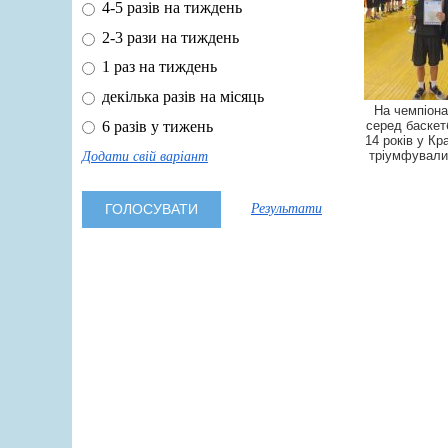
4-5 разів на тиждень
2-3 рази на тиждень
1 раз на тиждень
декілька разів на місяць
На чемпіона
6 разів у тижень
серед баскет
14 років у К
тріумфували
Додати свій варіант
Результати