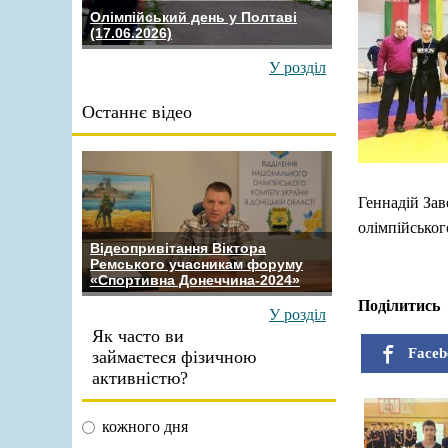
Олімпійський день у Полтаві
(17.06.2026)
У розділ
Останнє відео
Геннадій Зав
олімпійського
Відеопривітання Віктора
Ремського учасникам форуму
«Спортивна Донеччина-2024»
Поділитись
У розділ
Як часто ви
Faceb
займаєтеся фізичною
активністю?
кожного дня