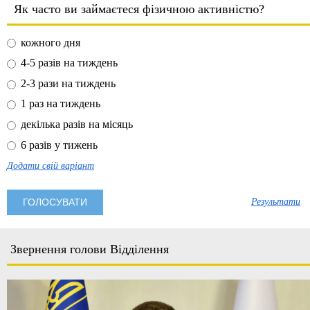
Як часто ви займаєтеся фізичною активністю?
кожного дня
4-5 разів на тиждень
2-3 рази на тиждень
1 раз на тиждень
декілька разів на місяць
6 разів у тижень
Додати свій варіант
Результати
Звернення голови Відділення