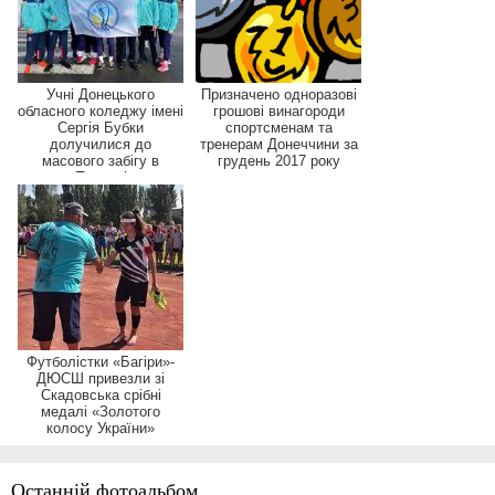
Учні Донецького
Призначено одноразові
обласного коледжу імені
грошові винагороди
Сергія Бубки
спортсменам та
долучилися до
тренерам Донеччини за
масового забігу в
грудень 2017 року
Полтаві
Футболістки «Багіри»-
ДЮСШ привезли зі
Скадовська срібні
медалі «Золотого
колосу України»
Останній фотоальбом