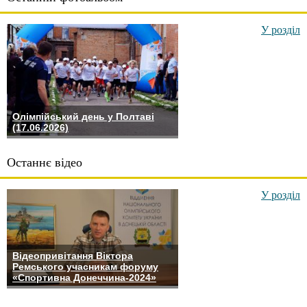
У розділ
Олімпійський день у Полтаві
(17.06.2026)
Останнє відео
У розділ
Відеопривітання Віктора
Ремського учасникам форуму
«Спортивна Донеччина-2024»