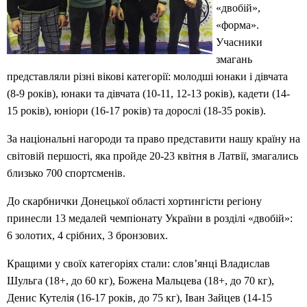
«двобій»,
«форма».
Учасники
змагань
представляли різні вікові категорії: молодші юнаки і дівчата
(8-9 років), юнаки та дівчата (10-11, 12-13 років), кадети (14-
15 років), юніори (16-17 років) та дорослі (18-35 років).
За національні нагороди та право представити нашу країну на
світовій першості, яка пройде 20-23 квітня в Латвії, змагались
близько 700 спортсменів.
До скарбнички Донецької області хортингісти регіону
принесли 13 медалей чемпіонату України в розділі «двобій»:
6 золотих, 4 срібних, 3 бронзових.
Кращими у своїх категоріях стали: слов’янці Владислав
Шульга (18+, до 60 кг), Божена Мальцева (18+, до 70 кг),
Денис Кутелія (16-17 років, до 75 кг), Іван Зайцев (14-15