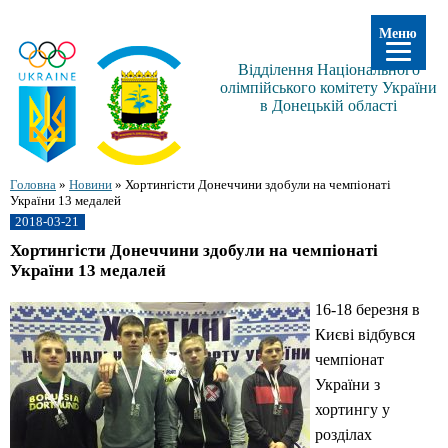
Меню
Відділення Національного
олімпійського комітету України
в Донецькій області
Головна
»
Новини
»
Хортингісти Донеччини здобули на чемпіонаті
України 13 медалей
2018-03-21
Хортингісти Донеччини здобули на чемпіонаті
України 13 медалей
16-18 березня в
Києві відбувся
чемпіонат
України з
хортингу у
розділах