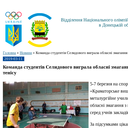
Відділення Національного олімпій
в Донецькій об
Головна
»
Новини
»
Команда студентів Селидового виграла обласні змагання 
2019-03-11
Команда студентів Селидового виграла обласні змаганн
тенісу
5-7 березня на спо
«Краматорське вищ
металургійне учили
обласні змагання з 
серед учнів закладі
За підсумками ціка