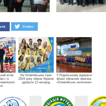
ook
Twitter
ький вітає
На Олімпійських іграх
У Родинському відбувся
ас» із
2024 року збірна України
фінал обласних змагань
чемпіонаті
здобула 12 нагород
«Олімпійське лелеченя»
ні