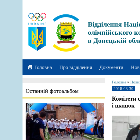
Відділення Наці
олімпійського к
в Донецькій обл
Головна
Про відділення
Документи
Нов
Головна
»
Нови
2018-03-30
Останній фотоальбом
Комітети 
і шашок