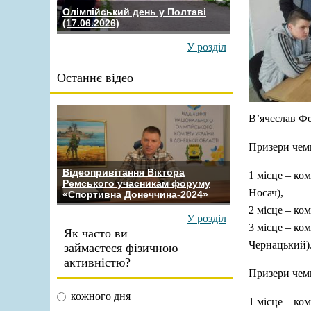
Олімпійський день у Полтаві
(17.06.2026)
У розділ
Останнє відео
В’ячеслав Фе
Призери чемп
Відеопривітання Віктора
1 місце – к
Ремського учасникам форуму
Носач),
«Спортивна Донеччина-2024»
2 місце – ко
У розділ
3 місце – к
Як часто ви
Чернацький)
займаєтеся фізичною
активністю?
Призери чемп
кожного дня
1 місце – ко