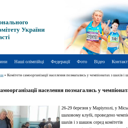
онального
омітету України
асті
ини
Наші олімпійці
Федерації
Фото
Відео
Контакт
ни
»
Комітети самоорганізації населення позмагались у чемпіонатах з шахів і
самоорганізації населення позмагались у чемпіонат
26-29 березня у Маріуполі, у Міс
шаховому клубі, проведено чемпіо
шахів і з шашок серед комітетів