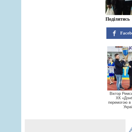
Поділитись
Faceb
Віктор Ремс
ХК «Донб
перемогою в 
Украї