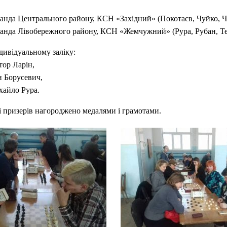
манда Центрального району, КСН «Західний» (Покотаєв, Чуйко, Ч
манда Лівобережного району, КСН «Жемчужний» (Рура, Рубан, Те
дивідуальному заліку:
тор Ларін,
ан Борусевич,
хайло Рура.
 призерів нагороджено медалями і грамотами.