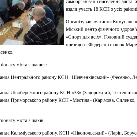
самоорганізації населення міста.
взяли участь 18 КСН з усіх район
Організував змагання Комунальн
Міський центр фізичного здоров’
«Спорт для всіх». Головний суддя
президент Федерації шашок Марі
сенко.
іонату міста з шашок:
оманда Центрального району КСН «Шевченківський» (Фесенко, Ле
манда Лівобережного району КСН «33» (Задорожний, Тестешніков
оманда Приморського району КСН «Меотіда» (Карімова, Силенко,
.
іонату міста з шахів:
манда Кальміуського району, КСН «Нікопольський» (Ларін, Борус