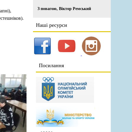
З повагою, Віктор Ремський
апні),
стешніков).
Наші ресурси
Посилання