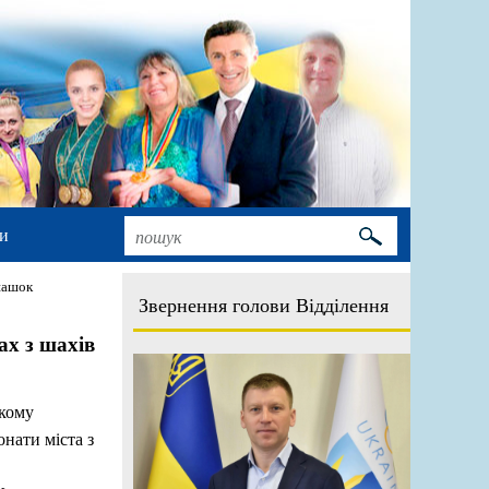
и
 шашок
Звернення голови Відділення
ах з шахів
ькому
нати міста з