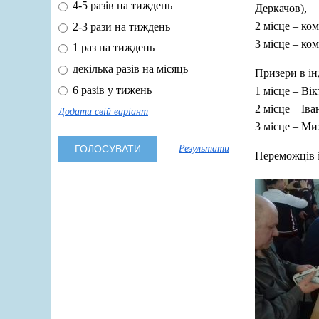
4-5 разів на тиждень
Деркачов),
2 місце – ко
2-3 рази на тиждень
3 місце – ко
1 раз на тиждень
декілька разів на місяць
Призери в ін
6 разів у тижень
1 місце – Вік
2 місце – Ів
Додати свій варіант
3 місце – Ми
Результати
Переможців і