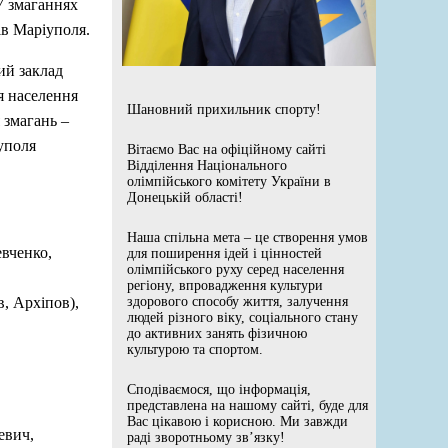
 У змаганнях
ів Маріуполя.
ий заклад
я населення
Шановний прихильник спорту!
 змагань –
уполя
Вітаємо Вас на офіційному сайті
Відділення Національного
олімпійського комітету України в
Донецькій області!
Наша спільна мета – це створення умов
вченко,
для поширення ідей і цінностей
олімпійського руху серед населення
регіону, впровадження культури
, Архіпов),
здорового способу життя, залучення
людей різного віку, соціального стану
до активних занять фізичною
культурою та спортом.
Сподіваємося, що інформація,
представлена на нашому сайті, буде для
Вас цікавою і корисною. Ми завжди
евич,
раді зворотньому зв’язку!