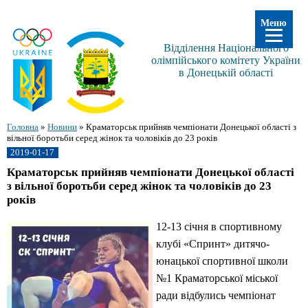
Меню
Відділення Національного
олімпійського комітету України
в Донецькій області
Головна
»
Новини
»
Краматорськ прийняв чемпіонати Донецької області з
вільної боротьби серед жінок та чоловіків до 23 років
2019-01-17
Краматорськ прийняв чемпіонати Донецької області
з вільної боротьби серед жінок та чоловіків до 23
років
12-13 січня в спортивному
клубі «Спринт» дитячо-
юнацької спортивної школи
№1 Краматорської міської
ради відбулись чемпіонат