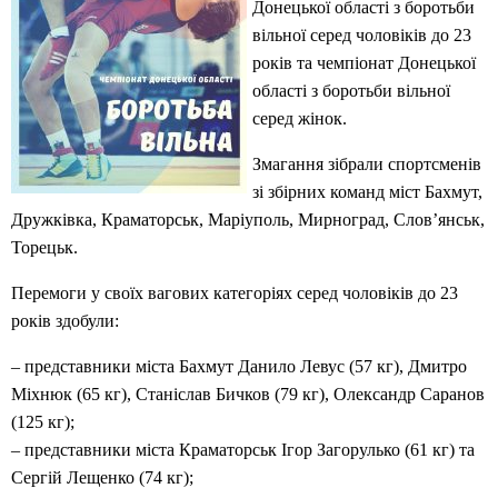
Донецької області з боротьби
вільної серед чоловіків до 23
років та чемпіонат Донецької
області з боротьби вільної
серед жінок.
Змагання зібрали спортсменів
зі збірних команд міст Бахмут,
Дружківка, Краматорськ, Маріуполь, Мирноград, Слов’янськ,
Торецьк.
Перемоги у своїх вагових категоріях серед чоловіків до 23
років здобули:
– представники міста Бахмут Данило Левус (57 кг), Дмитро
Міхнюк (65 кг), Станіслав Бичков (79 кг), Олександр Саранов
(125 кг);
– представники міста Краматорськ Ігор Загорулько (61 кг) та
Сергій Лещенко (74 кг);