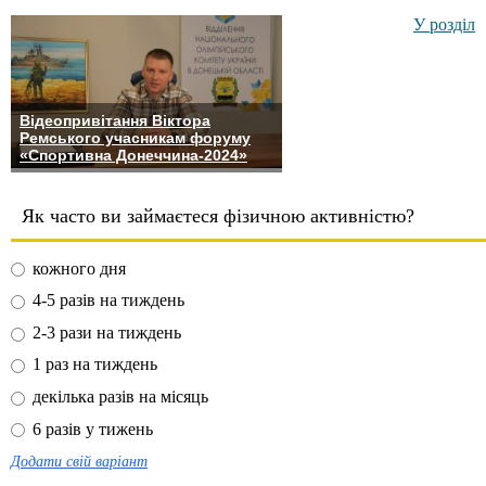
У розділ
Відеопривітання Віктора
Ремського учасникам форуму
«Спортивна Донеччина-2024»
Як часто ви займаєтеся фізичною активністю?
кожного дня
4-5 разів на тиждень
2-3 рази на тиждень
1 раз на тиждень
декілька разів на місяць
6 разів у тижень
Додати свій варіант