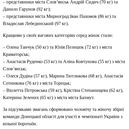
– представники міста Слов’янськ Андрій Сидич (70 кг) та
Данило Гарунов (92 кг);
– представники міста Мирноград Іван Пахомов (86 кг) та
Владислав Лебединський (97 кг).
Кращими у своїх вагових категоріях серед жінок стали:
– Олена Танчук (50 кг) та Юлія Пелешок (72 кг) з міста
Краматорськ;
– Анастасія Руденко (53 кг) та Аліна Ковтунова (55 кг) з міста
Слов’янськ;
– Олеся Дудіна (57 кг), Марина Тютликова (68 кг), Анастасія
Сотникова (76 кг) з міста Торецьк;
– Віолетта Петровська (59 кг), Крістіна Степанищева (62 кг),
Катерина Зелених (65 кг) з міста міста Бахмут.
За підсумками змагань сформовано чоловічу та жіночу збірні
команди Донецької області для участі в чемпіонаті України з
вільної боротьби.