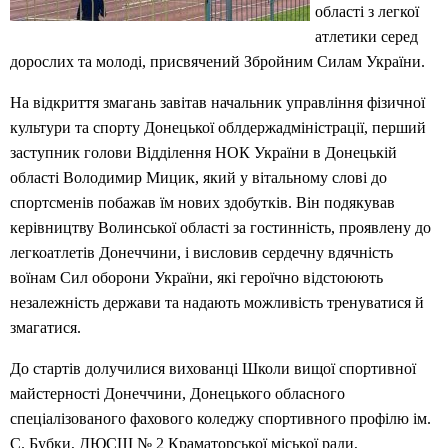
області з легкої
атлетики серед
дорослих та молоді, присвячений Збройним Силам України.
На відкриття змагань завітав начальник управління фізичної
культури та спорту Донецької облдержадміністрації, перший
заступник голови Відділення НОК України в Донецькій
області Володимир Мицик, який у вітальному слові до
спортсменів побажав їм нових здобутків. Він подякував
керівництву Волинської області за гостинність, проявлену до
легкоатлетів Донеччини, і висловив сердечну вдячність
воїнам Сил оборони України, які героїчно відстоюють
незалежність держави та надають можливість тренуватися й
змагатися.
До стартів долучилися вихованці Школи вищої спортивної
майстерності Донеччини, Донецького обласного
спеціалізованого фахового коледжу спортивного профілю ім.
С. Бубки, ДЮСШ № 2 Краматорської міської ради,