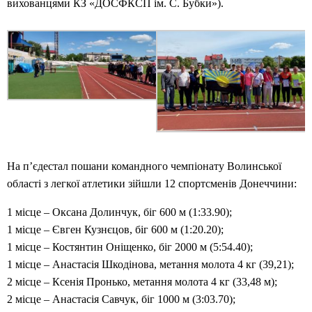
вихованцями КЗ «ДОСФКСП ім. С. Бубки»).
На п’єдестал пошани командного чемпіонату Волинської
області з легкої атлетики зійшли 12 спортсменів Донеччини:
1 місце – Оксана Долинчук, біг 600 м (1:33.90);
1 місце – Євген Кузнєцов, біг 600 м (1:20.20);
1 місце – Костянтин Оніщенко, біг 2000 м (5:54.40);
1 місце – Анастасія Шкодінова, метання молота 4 кг (39,21);
2 місце – Ксенія Пронько, метання молота 4 кг (33,48 м);
2 місце – Анастасія Савчук, біг 1000 м (3:03.70);