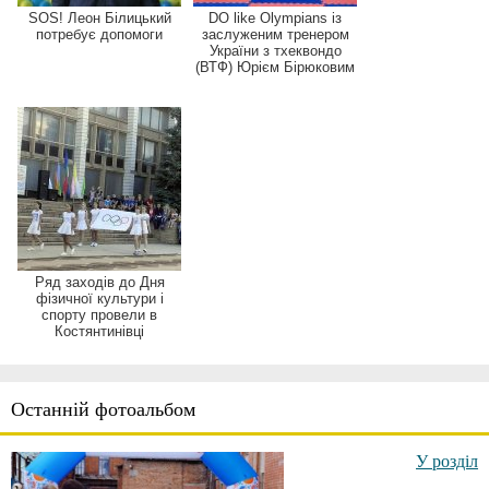
SOS! Леон Білицький
DO like Olympians із
потребує допомоги
заслуженим тренером
України з тхеквондо
(ВТФ) Юрієм Бірюковим
Ряд заходів до Дня
фізичної культури і
спорту провели в
Костянтинівці
Останній фотоальбом
У розділ