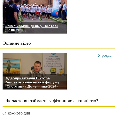
Олімпійський день у Полтаві
(17.06.2026)
Останнє відео
У розділ
Відеопривітання Віктора
Ремського учасникам форуму
«Спортивна Донеччина-2024»
Як часто ви займаєтеся фізичною активністю?
кожного дня