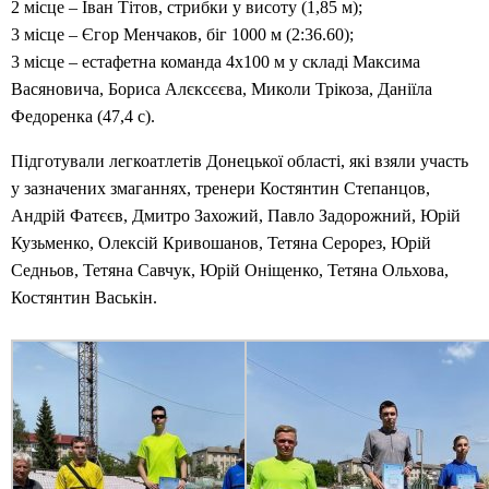
2 місце – Іван Тітов, стрибки у висоту (1,85 м);
3 місце – Єгор Менчаков, біг 1000 м (2:36.60);
3 місце – естафетна команда 4х100 м у складі Максима
Васяновича, Бориса Алєксєєва, Миколи Трікоза, Даніїла
Федоренка (47,4 с).
Підготували легкоатлетів Донецької області, які взяли участь
у зазначених змаганнях, тренери Костянтин Степанцов,
Андрій Фатєєв, Дмитро Захожий, Павло Задорожний, Юрій
Кузьменко, Олексій Кривошанов, Тетяна Серорез, Юрій
Седньов, Тетяна Савчук, Юрій Оніщенко, Тетяна Ольхова,
Костянтин Васькін.