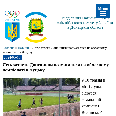
Меню
Відділення Національного
олімпійського комітету України
в Донецькій області
Головна
»
Новини
»
Легкоатлети Донеччини позмагалися на обласному
чемпіонаті в Луцьку
2024-05-15
Легкоатлети Донеччини позмагалися на обласному
чемпіонаті в Луцьку
9-10 травня в
місті Луцьк
відбувся
командний
чемпіонат
Волинської