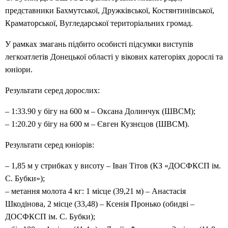
представники Бахмутської, Дружківської, Костянтинівської,
Краматорської, Вугледарської територіальних громад.
У рамках змагань підбито особисті підсумки виступів
легкоатлетів Донецької області у вікових категоріях дорослі та
юніори.
Результати серед дорослих:
– 1:33.90 у бігу на 600 м – Оксана Долинчук (ШВСМ);
– 1:20.20 у бігу на 600 м – Євген Кузнєцов (ШВСМ).
Результати серед юніорів:
– 1,85 м у стрибках у висоту – Іван Тітов (КЗ «ДОСФКСП ім.
С. Бубки»);
– метання молота 4 кг: 1 місце (39,21 м) – Анастасія
Шкодінова, 2 місце (33,48) – Ксенія Пронько (обидві –
ДОСФКСП ім. С. Бубки);