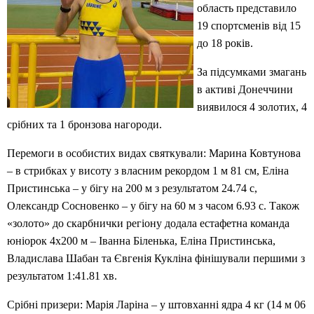
область представило
19 спортсменів від 15
до 18 років.
За підсумками змагань
в активі Донеччини
виявилося 4 золотих, 4
срібних та 1 бронзова нагороди.
Перемоги в особистих видах святкували: Марина Ковтунова
– в стрибках у висоту з власним рекордом 1 м 81 см, Еліна
Пристинська – у бігу на 200 м з результатом 24.74 с,
Олександр Сосновенко – у бігу на 60 м з часом 6.93 с. Також
«золото» до скарбнички регіону додала естафетна команда
юніорок 4х200 м – Іванна Біленька, Еліна Пристинська,
Владислава Шабан та Євгенія Кукліна фінішували першими з
результатом 1:41.81 хв.
Срібні призери: Марія Ларіна – у штовханні ядра 4 кг (14 м 06