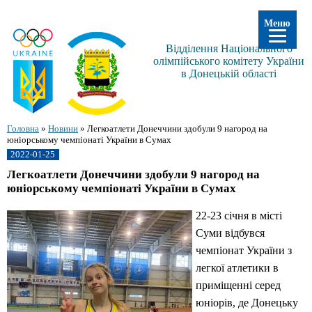
Меню
Відділення Національного
олімпійського комітету України
в Донецькій області
Головна
»
Новини
»
Легкоатлети Донеччини здобули 9 нагород на
юніорському чемпіонаті України в Сумах
2022-01-25
Легкоатлети Донеччини здобули 9 нагород на
юніорському чемпіонаті України в Сумах
22-23 січня в місті
Суми відбувся
чемпіонат України з
легкої атлетики в
приміщенні серед
юніорів, де Донецьку