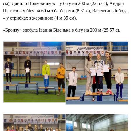
см), Данило Полковников – у бігу на 200 м (22.57 с), Андрій
Шагаєв – у бігу на 60 м з бар’єрами (8.31 с), Валентин Лобода
– у стрибках з жердиною (4 м 35 см).
«Бронзу» здобула Іванна Біленька в бігу на 200 м (25.57 с).