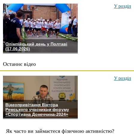
У розділ
Олімпійський день у Полтаві
(17.06.2026)
Останнє відео
У розділ
Відеопривітання Віктора
Ремського учасникам форуму
«Спортивна Донеччина-2024»
Як часто ви займаєтеся фізичною активністю?