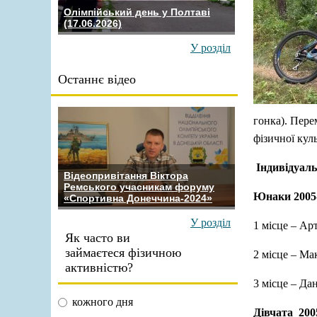
Олімпійський день у Полтаві
(17.06.2026)
У розділ
Останнє відео
гонка). Пере
фізичної кул
Індивідуаль
Відеопривітання Віктора
Ремського учасникам форуму
Юнаки 2005-
«Спортивна Донеччина-2024»
У розділ
1 місце – А
Як часто ви
займаєтеся фізичною
2 місце – М
активністю?
3 місце – Д
кожного дня
Дівчата 2005