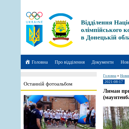
Відділення Наці
олімпійського к
в Донецькій обл
Головна
Про відділення
Документи
Нов
Головна
»
Нови
2021-08-17
Останній фотоальбом
Лиман при
(маунтенб