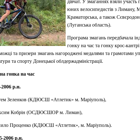
дівчат. У змаганнях взяли участь 
юних велосипедистів з Лиману, М
Краматорська, а також Сєвєродон
(Луганська область).
Програма змагань передбачала ін
гонку на час та гонку крос-кантрі
можці та призери змагань нагороджені медалями та грамотами у
ьтури та спорту Донецької облдержадміністрації.
на гонка на час
2006 р.н.
ртем Зеленков (КДЮСШ «Атлетик» м. Маріуполь),
аксим Кобрін (ОСДЮСШОР м. Лиман),
анило Проценко (КДЮСШ «Атлетик», м. Маріуполь).
-2006 р.н.