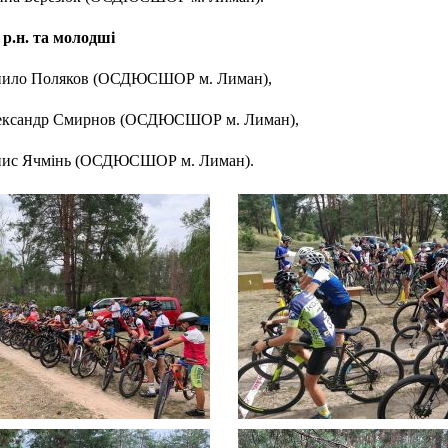
р.н. та молодші
анило Поляков (ОСДЮСШОР м. Лиман),
лександр Смирнов (ОСДЮСШОР м. Лиман),
енис Ячмінь (ОСДЮСШОР м. Лиман).