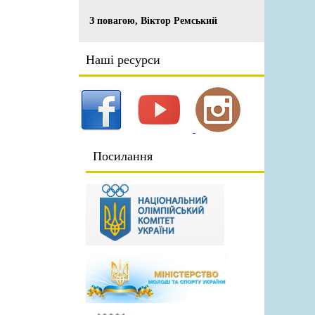
З повагою, Віктор Ремський
Наші ресурси
Посилання