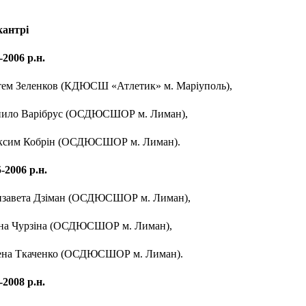
кантрі
2006 р.н.
ртем Зеленков (КДЮСШ «Атлетик» м. Маріуполь),
анило Варібрус (ОСДЮСШОР м. Лиман),
аксим Кобрін (ОСДЮСШОР м. Лиман).
-2006 р.н.
лизавета Дзіман (ОСДЮСШОР м. Лиман),
рина Чурзіна (ОСДЮСШОР м. Лиман),
лена Ткаченко (ОСДЮСШОР м. Лиман).
2008 р.н.