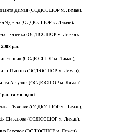
лизавета Дзіман (ОСДЮСШОР м. Лиман),
рина Чурзіна (ОСДЮСШОР м. Лиман),
лена Ткаченко (ОСДЮСШОР м. Лиман).
2008 р.н.
енис Черник (ОСДЮСШОР м. Лиман),
анило Тімонов (ОСДЮСШОР м. Лиман),
аксим Асаулюк (ОСДЮСШОР м. Лиман).
 р.н. та молодші
арина Тімченко (ОСДЮСШОР м. Лиман),
офія Шарапова (ОСДЮСШОР м. Лиман),
ванна Березюк (ОСДЮСШОР м. Лиман).