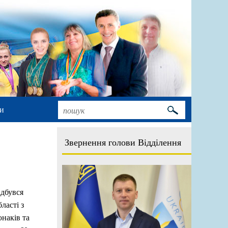
и
Звернення голови Відділення
ідбувся
ласті з
наків та