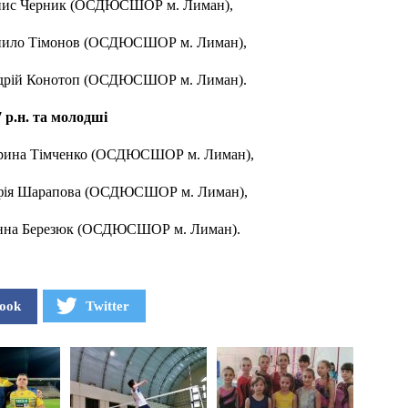
енис Черник (ОСДЮСШОР м. Лиман),
анило Тімонов (ОСДЮСШОР м. Лиман),
ндрій Конотоп (ОСДЮСШОР м. Лиман).
 р.н. та молодші
арина Тімченко (ОСДЮСШОР м. Лиман),
офія Шарапова (ОСДЮСШОР м. Лиман),
ванна Березюк (ОСДЮСШОР м. Лиман).
ook
Twitter