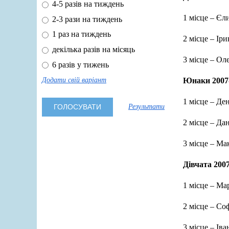
4-5 разів на тиждень
1 місце – Є
2-3 рази на тиждень
1 раз на тиждень
2 місце – І
декілька разів на місяць
3 місце – О
6 разів у тижень
Юнаки 2007-
Додати свій варіант
1 місце – Д
Результати
2 місце – Д
3 місце – М
Дівчата 2007
1 місце – М
2 місце – С
3 місце – І