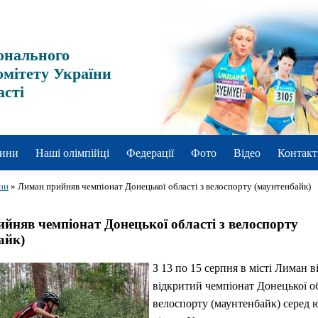
онального
омітету України
асті
ини
Наші олімпійці
Федерації
Фото
Відео
Контакт
ни
»
Лиман прийняв чемпіонат Донецької області з велоспорту (маунтенбайк)
йняв чемпіонат Донецької області з велоспорту
айк)
З 13 по 15 серпня в місті Лиман в
відкритий чемпіонат Донецької об
велоспорту (маунтенбайк) серед ю