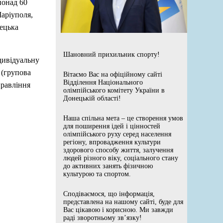
понад 60
аріуполя,
ецька
Шановний прихильник спорту!
дивідуальну
 (групова
Вітаємо Вас на офіційному сайті
Відділення Національного
правління
олімпійського комітету України в
Донецькій області!
Наша спільна мета – це створення умов
для поширення ідей і цінностей
олімпійського руху серед населення
регіону, впровадження культури
здорового способу життя, залучення
людей різного віку, соціального стану
до активних занять фізичною
культурою та спортом.
Сподіваємося, що інформація,
представлена на нашому сайті, буде для
Вас цікавою і корисною. Ми завжди
раді зворотньому зв’язку!