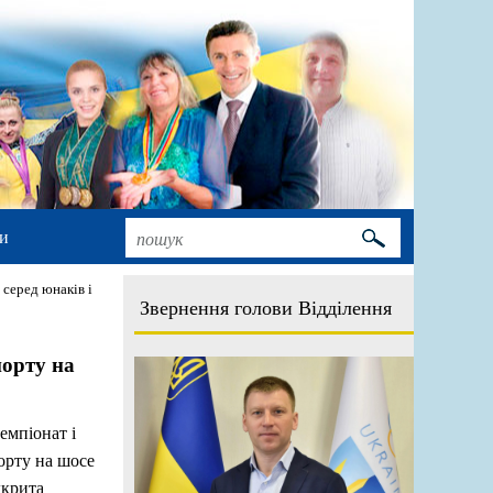
и
 серед юнаків і
Звернення голови Відділення
порту на
емпіонат і
орту на шосе
дкрита