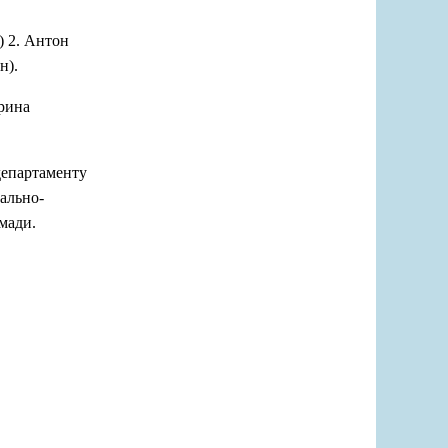
 2. Антон
н).
2. Ірина
департаменту
нально-
мади.