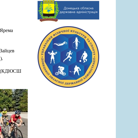
 Ярема
 Зайцев
).
ка (КДЮСШ