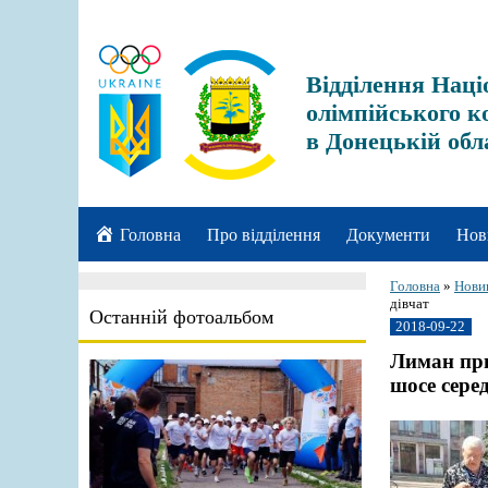
Відділення Наці
олімпійського к
в Донецькій обл
Головна
Про відділення
Документи
Нов
Головна
»
Нови
дівчат
Останній фотоальбом
2018-09-22
Лиман при
шосе серед