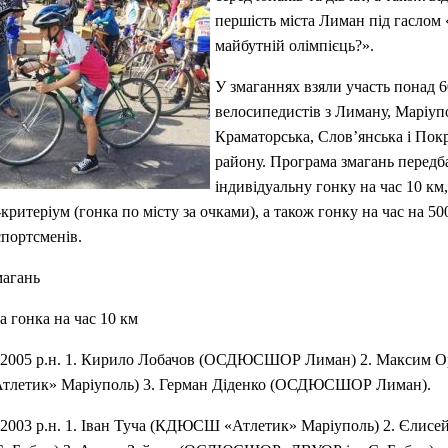
першість міста Лиман під гаслом 
майбутній олімпієць?».
У змаганнях взяли участь понад 
велосипедистів з Лиману, Маріуп
Краматорська, Слов’янська і Пок
району. Програма змагань передб
індивідуальну гонку на час 10 км
-критеріум (гонка по місту за очками), а також гонку на час на 50
портсменів.
магань
а гонка на час 10 км
2005 р.н. 1. Кирило Лобачов (ОСДЮСШОР Лиман) 2. Максим О
летик» Маріуполь) 3. Герман Діденко (ОСДЮСШОР Лиман).
2003 р.н. 1. Іван Туча (КДЮСШ «Атлетик» Маріуполь) 2. Єлисе