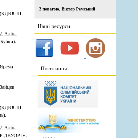
З повагою, Віктор Ремський
ка (КДЮСШ
Наші ресурси
2. Аліна
Бубки).
 Ярема
Посилання
 Зайцев
ка (КДЮСШ
ь).
2. Аліна
Р-ДВУОР ім.