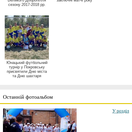
Великого Добропілля
заключні матчі року
сезону 2017-2018 рр.
Юнацький футбольний
турнір у Покровську
присвятили Дню міста
та Дню шахтаря
Останній фотоальбом
У розділ