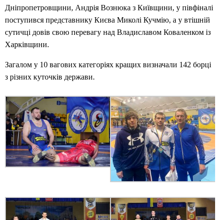
Дніпропетровщини, Андрія Вознюка з Київщини, у півфіналі
поступився представнику Києва Миколі Кучмію, а у втішній
сутичці довів свою перевагу над Владиславом Коваленком із
Харківщини.
Загалом у 10 вагових категоріях кращих визначали 142 борці
з різних куточків держави.