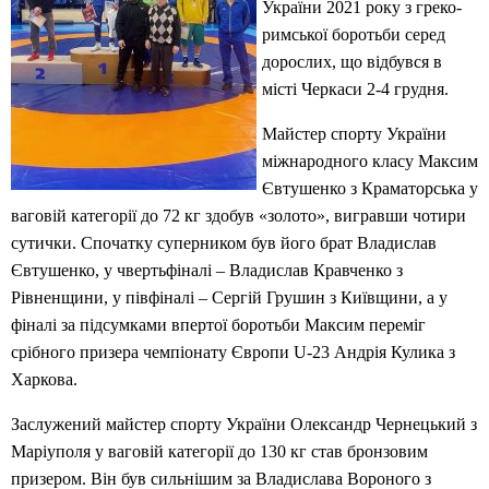
України 2021 року з греко-
римської боротьби серед
дорослих, що відбувся в
місті Черкаси 2-4 грудня.
Майстер спорту України
міжнародного класу Максим
Євтушенко з Краматорська у
ваговій категорії до 72 кг здобув «золото», вигравши чотири
сутички. Спочатку суперником був його брат Владислав
Євтушенко, у чвертьфіналі – Владислав Кравченко з
Рівненщини, у півфіналі – Сергій Грушин з Київщини, а у
фіналі за підсумками впертої боротьби Максим переміг
срібного призера чемпіонату Європи U-23 Андрія Кулика з
Харкова.
Заслужений майстер спорту України Олександр Чернецький з
Маріуполя у ваговій категорії до 130 кг став бронзовим
призером. Він був сильнішим за Владислава Вороного з