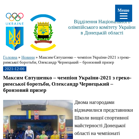
Меню
Відділення Національного
олімпійського комітету України
в Донецькій області
Головна
»
Новини
»
Максим Євтушенко – чемпіон України-2021 з греко-
римської боротьби, Олександр Чернецький – бронзовий призер
2021-12-06
Максим Євтушенко – чемпіон України-2021 з греко-
римської боротьби, Олександр Чернецький –
бронзовий призер
Двома нагородами
відзначилися представники
Школи вищої спортивної
майстерності Донецької
області на чемпіонаті