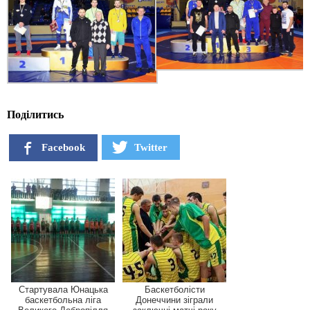
Поділитись
Facebook
Twitter
Стартувала Юнацька
Баскетболісти
баскетбольна ліга
Донеччини зіграли