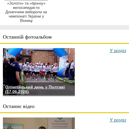
«Золото» та «бронзу»
велосипедисти
Донеччини вибороли на
чемпіонаті України у
Вінниці
Останній фотоальбом
У розділ
Олімпійський день у Полтаві
(17.06.2026)
Останнє відео
У розділ