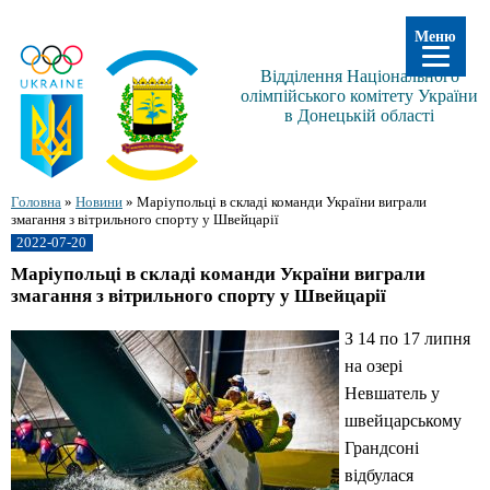
Меню
Відділення Національного
олімпійського комітету України
в Донецькій області
Головна
»
Новини
»
Маріупольці в складі команди України виграли
змагання з вітрильного спорту у Швейцарії
2022-07-20
Маріупольці в складі команди України виграли
змагання з вітрильного спорту у Швейцарії
З 14 по 17 липня
на озері
Невшатель у
швейцарському
Грандсоні
відбулася