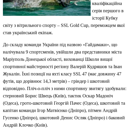
кваліфікаційна
серія першого в
історії Кубку
світу з вітрильного спорту – SSL Gold Cup, переможцем якої
став український екіпаж.
До складу команди України під назвою «Гайдамаки», що
налічувала 9 спортсменів, увійшли два представники міста
Маріуполь Донецької області, вихованці Школи вищої
спортивної майстерності регіону Валерій Кудряшов та Іван
Жукалін. Їхні позиції на яхті класу SSL 47 (має довжину 47
футів, що дорівнює 14,3 метрів) – гріндер і шкотовий
відповідно. Пліч-о-пліч з ними спортивну звитягу здобували:
стерновий Борис Швець (Київ), тактик Оскар Мадоніч
(Одеса), грото-шкотовий Георгій Пачес (Одеса), шкотовий та
капітан команди Ігор Матвієнко (Дніпро), пітмен Андрій
Гусенко (Дніпро), шкотовий Денис Осляк (Дніпро) і баковий
Андрій Клочко (Київ).