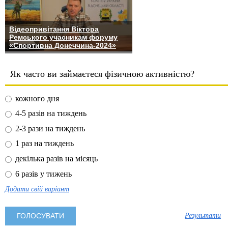
Відеопривітання Віктора
Ремського учасникам форуму
«Спортивна Донеччина-2024»
Як часто ви займаєтеся фізичною активністю?
кожного дня
4-5 разів на тиждень
2-3 рази на тиждень
1 раз на тиждень
декілька разів на місяць
6 разів у тижень
Додати свій варіант
Результати