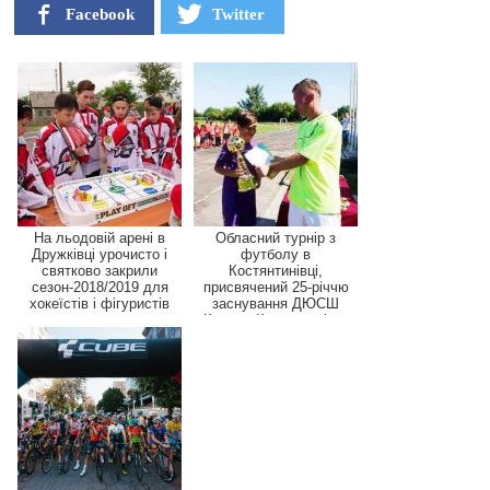
Facebook
Twitter
На льодовій арені в
Обласний турнір з
Дружківці урочисто і
футболу в
святково закрили
Костянтинівці,
сезон-2018/2019 для
присвячений 25-річчю
хокеїстів і фігуристів
заснування ДЮСШ
«Колос» Костянтинівс...