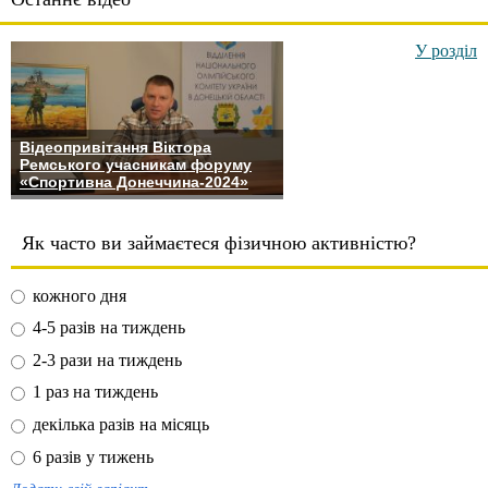
У розділ
Відеопривітання Віктора
Ремського учасникам форуму
«Спортивна Донеччина-2024»
Як часто ви займаєтеся фізичною активністю?
кожного дня
4-5 разів на тиждень
2-3 рази на тиждень
1 раз на тиждень
декілька разів на місяць
6 разів у тижень