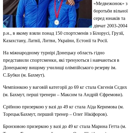
«Медвежонок» з
боротьби вільної
серед юнаків та
дівчат 2003-2004
р.н., в якому взяли понад 150 спортсменів з Білорусі, Грузії,
Казахстану, Латвії, Литви, України, Естонії та Росії.
На міжнародному турнірі Донецьку область гідно
представили спортсменки, які тренуються і навчаються в
Донецькому вищому училищі олімпійського резерву ім.
С.Бубки (м. Бахмут).
Чемпіонкою у ваговій категорії до 69 кг стала Євгенія Сєдих
(м. Бахмут, перші тренери – Максим та Андрій Єфремови).
Срібною призеркою у вазі до 49 кг стала Аїда Керимова (м.
Торецьк/Бахмут, перший тренер – Олег Нікіфоров).
Бронзовою призеркою у вазі до 49 кг стала Марина Гетта (м.