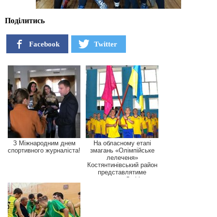
Поділитись
Facebook
Twitter
З Міжнародним днем
На обласному етапі
спортивного журналіста!
змагань «Олімпійське
лелеченя»
Костянтинівський район
представлятиме
команда Софі...