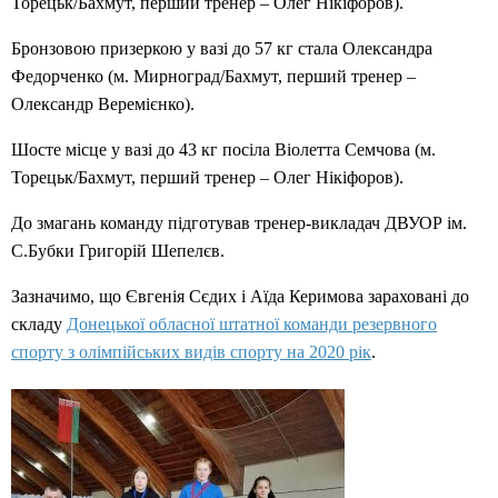
Торецьк/Бахмут, перший тренер – Олег Нікіфоров).
Бронзовою призеркою у вазі до 57 кг стала Олександра
Федорченко (м. Мирноград/Бахмут, перший тренер –
Олександр Веремієнко).
Шосте місце у вазі до 43 кг посіла Віолетта Семчова (м.
Торецьк/Бахмут, перший тренер – Олег Нікіфоров).
До змагань команду підготував тренер-викладач ДВУОР ім.
С.Бубки Григорій Шепелєв.
Зазначимо, що Євгенія Сєдих і Аїда Керимова зараховані до
складу
Донецької обласної штатної команди резервного
спорту з олімпійських видів спорту на 2020 рік
.