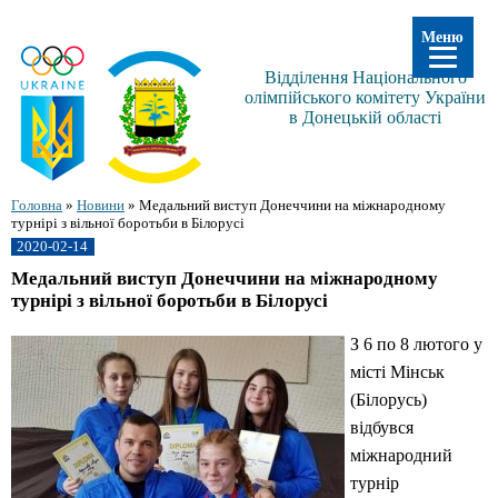
Меню
Відділення Національного
олімпійського комітету України
в Донецькій області
Головна
»
Новини
»
Медальний виступ Донеччини на міжнародному
турнірі з вільної боротьби в Білорусі
2020-02-14
Медальний виступ Донеччини на міжнародному
турнірі з вільної боротьби в Білорусі
З 6 по 8 лютого у
місті Мінськ
(Білорусь)
відбувся
міжнародний
турнір