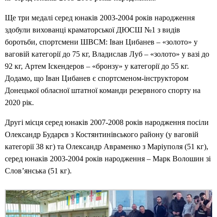
Ще три медалі серед юнаків 2003-2004 років народження
здобули вихованці краматорської ДЮСШ №1 з видів
боротьби, спортсмени ШВСМ: Іван Цибанев – «золото» у
ваговій категорії до 75 кг, Владислав Луб – «золото» у вазі до
92 кг, Артем Іскендеров – «бронзу» у категорії до 55 кг.
Додамо, що Іван Цибанев є спортсменом-інструктором
Донецької обласної штатної команди резервного спорту на
2020 рік.
Другі місця серед юнаків 2007-2008 років народження посіли
Олександр Бударєв з Костянтинівського району (у ваговій
категорії 38 кг) та Олександр Авраменко з Маріуполя (51 кг),
серед юнаків 2003-2004 років народження – Марк Волошин зі
Слов’янська (51 кг).