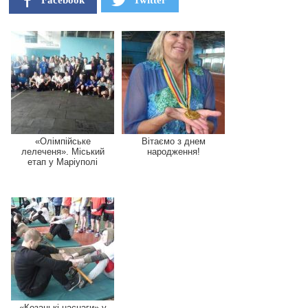
«Олімпійське
Вітаємо з днем
лелеченя». Міський
народження!
етап у Маріуполі
«Козацькі наснаги» у