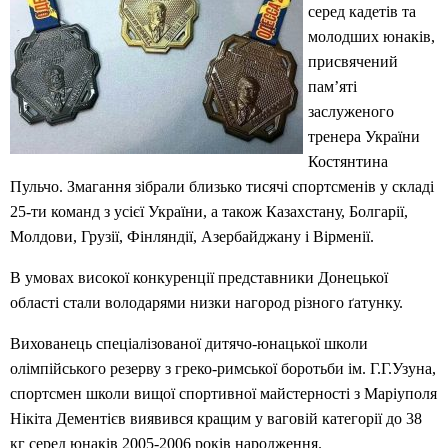
серед кадетів та
молодших юнаків,
присвячений
пам’яті
заслуженого
тренера України
Костянтина
Пульчо. Змагання зібрали близько тисячі спортсменів у складі
25-ти команд з усієї України, а також Казахстану, Болгарії,
Молдови, Грузії, Фінляндії, Азербайджану і Вірменії.
В умовах високої конкуренції представники Донецької
області стали володарями низки нагород різного ґатунку.
Вихованець спеціалізованої дитячо-юнацької школи
олімпійського резерву з греко-римської боротьби ім. Г.Г.Узуна,
спортсмен школи вищої спортивної майстерності з Маріуполя
Нікіта Дементієв виявився кращим у ваговій категорії до 38
кг серед юнаків 2005-2006 років народження.