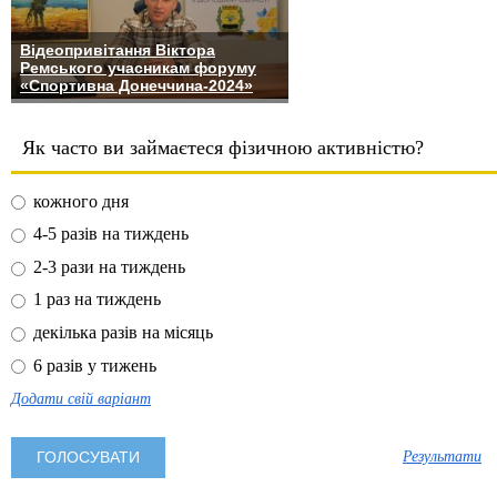
Відеопривітання Віктора
Ремського учасникам форуму
«Спортивна Донеччина-2024»
Як часто ви займаєтеся фізичною активністю?
кожного дня
4-5 разів на тиждень
2-3 рази на тиждень
1 раз на тиждень
декілька разів на місяць
6 разів у тижень
Додати свій варіант
Результати