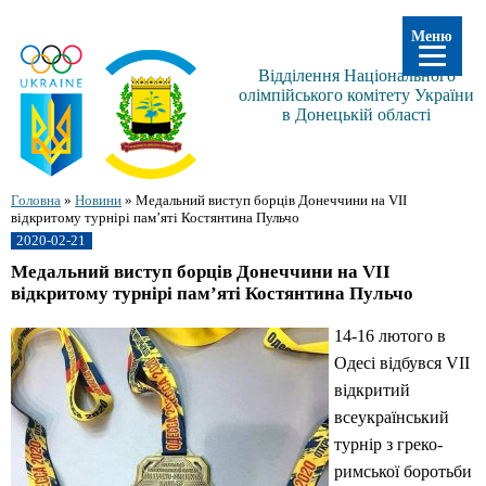
Меню
Відділення Національного
олімпійського комітету України
в Донецькій області
Головна
»
Новини
»
Медальний виступ борців Донеччини на VII
відкритому турнірі пам’яті Костянтина Пульчо
2020-02-21
Медальний виступ борців Донеччини на VII
відкритому турнірі пам’яті Костянтина Пульчо
14-16 лютого в
Одесі відбувся VII
відкритий
всеукраїнський
турнір з греко-
римської боротьби