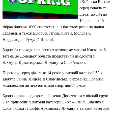
«Київська Весна»
серед юнаків та
дівчат до 14 і до
16 років, який
зібрав близько 1000 спортсменів із багатьох регіонів нашої
держави, а також Білорусі, Грузії, Литви, Молдови,
Нідерландів, Румунії, Швеції.
Боротьба проходила в легкоатлетичному манежі Києва на 6
татамі, де Донецьку область представили дзюдоїсти з
Бахмута, Краматорська, Лиману та Слов’янська.
Перемогу серед дівчат до 14 років у ваговій категорії 52 кг
здобула Ганна Зайцева зі Слов’янська, вихованка Обласної
комплексної дитячо-юнацької спортивної школи.
Бронзові нагороди до скарбнички Донеччини у віковій групі
U14 принесли: у ваговій категорії 57 кг – Ганна Савенко зі
Слов’янська та Софія Архипова з Лиману, у ваговій категорії