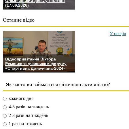
Олімпійський день у Полтаві
(17.06.2026)
Останнє відео
У розділ
Відеопривітання Віктора
Ремського учасникам форуму
«Спортивна Донеччина-2024»
Як часто ви займаєтеся фізичною активністю?
кожного дня
4-5 разів на тиждень
2-3 рази на тиждень
1 раз на тиждень