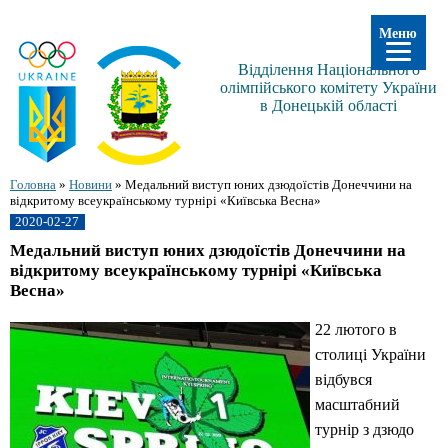
Меню
Відділення Національного
олімпійського комітету України
в Донецькій області
Головна
»
Новини
»
Медальний виступ юних дзюдоїстів Донеччини на
відкритому всеукраїнському турнірі «Київська Весна»
2020-02-27
Медальний виступ юних дзюдоїстів Донеччини на
відкритому всеукраїнському турнірі «Київська
Весна»
22 лютого в
столиці України
відбувся
масштабний
турнір з дзюдо