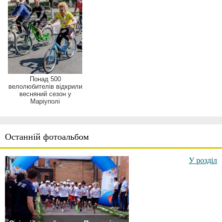
Понад 500
велолюбителів відкрили
весняний сезон у
Маріуполі
Останній фотоальбом
У розділ