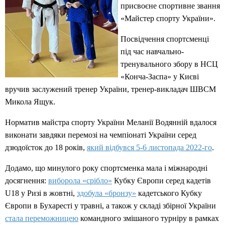
присвоєне спортивне звання
«Майстер спорту України».
Посвідчення спортсменці
під час навчально-
тренувального збору в НСЦ
«Конча-Заспа» у Києві
вручив заслужений тренер України, тренер-викладач ШВСМ
Микола Ящук.
Норматив майстра спорту України Меланії Водянній вдалося
виконати завдяки перемозі на чемпіонаті України серед
дзюдоїсток до 18 років,
який відбувся 5-6 листопада 2022-го
.
Додамо, що минулого року спортсменка мала і міжнародні
досягнення:
виборола «срібло»
Кубку Європи серед кадетів
U18 у Ризі в жовтні,
здобула «бронзу»
кадетського Кубку
Європи в Бухаресті у травні, а також у складі збірної України
стала переможницею
командного змішаного турніру в рамках