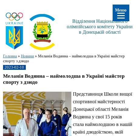
Меню
Відділення Національного
олімпійського комітету України
в Донецькій області
Головна
»
Новини
»
Меланія Водянна – наймолодша в Україні майстер
спорту з дзюдо
2023-02-10
Меланія Водянна – наймолодша в Україні майстер
спорту з дзюдо
Представниця Школи вищої
спортивної майстерності
Донецької області Меланія
Водянна у свої 15 років
стала наймолодшою в нашій
країні дзюдоїсткою, якій