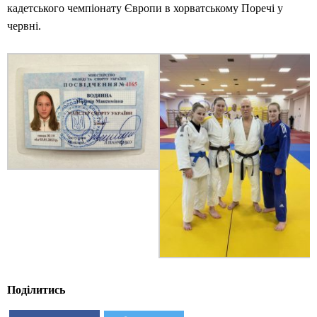
кадетського чемпіонату Європи в хорватському Поречі у
червні.
Поділитись