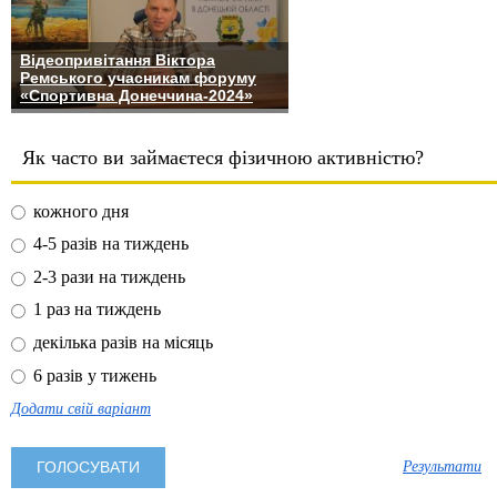
Відеопривітання Віктора
Ремського учасникам форуму
«Спортивна Донеччина-2024»
Як часто ви займаєтеся фізичною активністю?
кожного дня
4-5 разів на тиждень
2-3 рази на тиждень
1 раз на тиждень
декілька разів на місяць
6 разів у тижень
Додати свій варіант
Результати