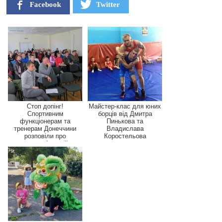
Facebook
Twitter
Стоп допінг!
Майстер-клас для юних
Спортивним
борців від Дмитра
функціонерам та
Пинькова та
тренерам Донеччини
Владислава
розповіли про
Коростельова
антидопінговий
контроль