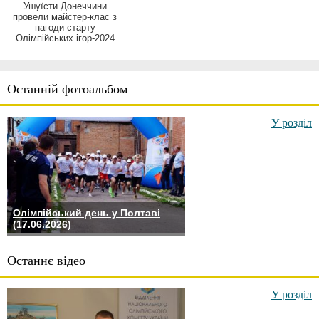
Ушуїсти Донеччини
провели майстер-клас з
нагоди старту
Олімпійських ігор-2024
Останній фотоальбом
У розділ
Олімпійський день у Полтаві
(17.06.2026)
Останнє відео
У розділ