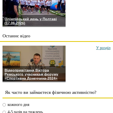
Олімпійський день у Полтаві
(17.06.2026)
Останнє відео
У розділ
Відеопривітання Віктора
Ремського учасникам форуму
«Спортивна Донеччина-2024»
Як часто ви займаєтеся фізичною активністю?
кожного дня
4-5 разів на тиждень