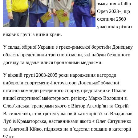
змагання «Tallin
Open 2023», що
охопили 2560
учасників різних
вікових груп із низки країн.
У складі збірної України з греко-римської боротьби Донецьку
область представили три спортсмени, які набули безцінного
досвіду та відзначилися бронзовими медалями.
У віковій групі 2003-2005 роки народження нагороди
вибороли спортсмени-інструктори Донецької обласної
штатної команди резервного спорту, представники Школи
вищої спортивної майстерності регіону. Марко Волошин зі
Слов’янська, тренерами якого є Віктор Агамір’ян та Сергій
Васильченко, став третім у ваговій категорії 55 кг. Владислав
Луб із Краматорська, наставниками якого є Олег Євтушенко
та Анатолій Кійко, піднявся на п’єдестал пошани в категорії
97 кг.