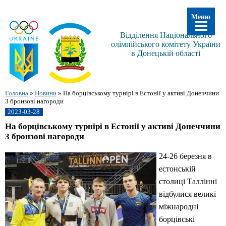
Меню
Відділення Національного
олімпійського комітету України
в Донецькій області
Головна
»
Новини
»
На борцівському турнірі в Естонії у активі Донеччини
3 бронзові нагороди
2023-03-28
На борцівському турнірі в Естонії у активі Донеччини
3 бронзові нагороди
24-26 березня в
естонській
столиці Таллінні
відбулися великі
міжнародні
борцівські