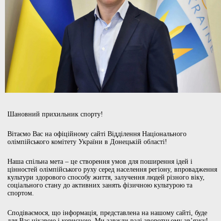
Шановний прихильник спорту!
Вітаємо Вас на офіційному сайті Відділення Національного
олімпійського комітету України в Донецькій області!
Наша спільна мета – це створення умов для поширення ідей і
цінностей олімпійського руху серед населення регіону, впровадження
культури здорового способу життя, залучення людей різного віку,
соціального стану до активних занять фізичною культурою та
спортом.
Сподіваємося, що інформація, представлена на нашому сайті, буде
для Вас цікавою і корисною. Ми завжди раді зворотньому зв’язку!