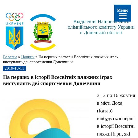
Меню
Відділення Національного
олімпійського комітету України
в Донецькій області
Головна
»
Новини
»
На перших в історії Всесвітніх пляжних іграх
виступлять дві спортсменки Донеччини
2019-10-11
На перших в історії Всесвітніх пляжних іграх
виступлять дві спортсменки Донеччини
З 12 по 16 жовтня
в місті Доха
(Катар)
відбудуться перші
в історії Всесвітні
пляжні ігри, які