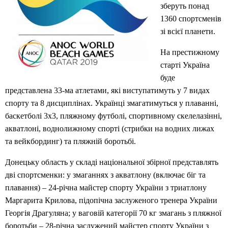
зберуть понад
1360 спортсменів
зі всієї планети.
На престижному
старті Україна
буде
представлена 33-ма атлетами, які виступатимуть у 7 видах
спорту та 8 дисциплінах. Українці змагатимуться у плаванні,
баскетболі 3х3, пляжному футболі, спортивному скелелазінні,
акватлоні, воднолижному спорті (стрибки на водних лижах
та вейкбординг) та пляжній боротьбі.
Донецьку область у складі національної збірної представлять
дві спортсменки: у змаганнях з акватлону (включає біг та
плавання) – 24-річна майстер спорту України з триатлону
Маргарита Крилова, підопічна заслуженого тренера України
Георгія Драгуляна; у ваговій категорії 70 кг змагань з пляжної
боротьби – 28-річна заслужений майстер спорту України з