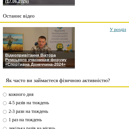
(17.06.2026)
Останнє відео
У розділ
Відеопривітання Віктора
Ремського учасникам форуму
«Спортивна Донеччина-2024»
Як часто ви займаєтеся фізичною активністю?
кожного дня
4-5 разів на тиждень
2-3 рази на тиждень
1 раз на тиждень
декілька разів на місяць