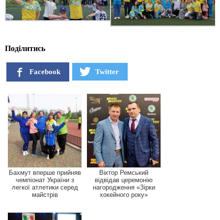
Поділитись
Facebook
Twitter
Бахмут вперше прийняв
Віктор Ремський
чемпіонат України з
відвідав церемонію
легкої атлетики серед
нагородження «Зірки
майстрів
хокейного року»