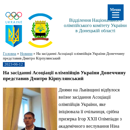
Меню
Відділення Національного
олімпійського комітету України
в Донецькій області
Головна
»
Новини
»
На засіданні Асоціації олімпійців України Донеччину
представив Дмитро Кірпулянський
2023-06-12
На засіданні Асоціації олімпійців України Донеччину
представив Дмитро Кірпулянський
Днями на Львівщині відбулося
виїзне засідання Асоціації
олімпійців України, яке
ініціювала її очільниця, срібна
призерка Ігор ХХII Олімпіади з
академічного веслування Ніна