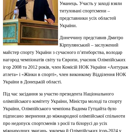
Уманець. Участь у заході взяли
титуловані спортсмени –
представники усіх областей
України.
Донеччину представив Дмитро
Кірпулянський – заслужений
майстер спорту України з сучасного п’ятиборства, володар
нагород чемпіонатів світу та Європи, учасник Олімпійських
ігор 2008 та 2012 років, член Комісій НОК України «Антураж
атлета» і «Жінки в спорті», член виконкому Відділення НОК
України в Донецькій області.
Під час засідання за участю президента Національного
олімпійського комітету України, Міністра молоді та спорту
України, Олімпійського чемпіона Вадима Гутцайта було
підписано звернення до міжнародної олімпійської спільноти
про недопуск спортсменів з росії та білорусі до усіх
міжнародних змагань, зокрема й Олімпійських ігор-2024 у