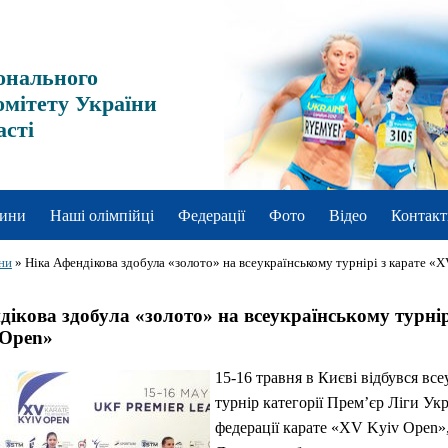
онального
омітету України
асті
ини
Наші олімпійці
Федерації
Фото
Відео
Контакт
ни
»
Ніка Афендікова здобула «золото» на всеукраїнському турнірі з карате «
дікова здобула «золото» на всеукраїнському турнір
 Open»
15-16 травня в Києві відбувся вс
турнір категорії Прем’єр Ліги Укр
федерації карате «XV Kyiv Open»,