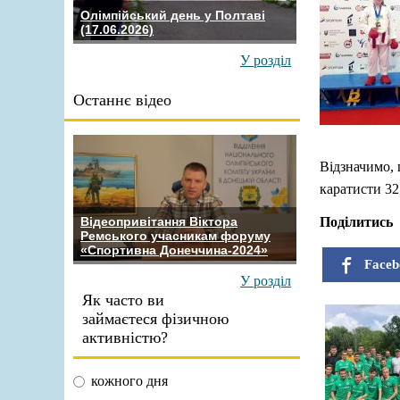
Олімпійський день у Полтаві
(17.06.2026)
У розділ
Останнє відео
Відзначимо,
каратисти 32 
Поділитись
Відеопривітання Віктора
Ремського учасникам форуму
«Спортивна Донеччина-2024»
Faceb
У розділ
Як часто ви
займаєтеся фізичною
активністю?
кожного дня