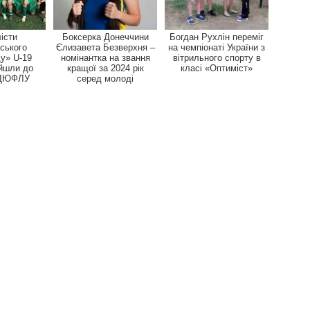
істи
Боксерка Донеччини
Богдан Рухлін переміг
ського
Єлизавета Безверхня –
на чемпіонаті України з
у» U-19
номінантка на звання
вітрильного спорту в
йшли до
кращої за 2024 рік
класі «Оптиміст»
 ДЮФЛУ
серед молоді