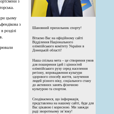
портсмени з
торська.
при цьому
Афендікова з
Шановний прихильник спорту!
в розділі
в.
Вітаємо Вас на офіційному сайті
Відділення Національного
олімпійського комітету України в
орювали
Донецькій області!
Наша спільна мета – це створення умов
для поширення ідей і цінностей
олімпійського руху серед населення
регіону, впровадження культури
здорового способу життя, залучення
людей різного віку, соціального стану
до активних занять фізичною
культурою та спортом.
Сподіваємося, що інформація,
представлена на нашому сайті, буде для
Вас цікавою і корисною. Ми завжди
раді зворотньому зв’язку!