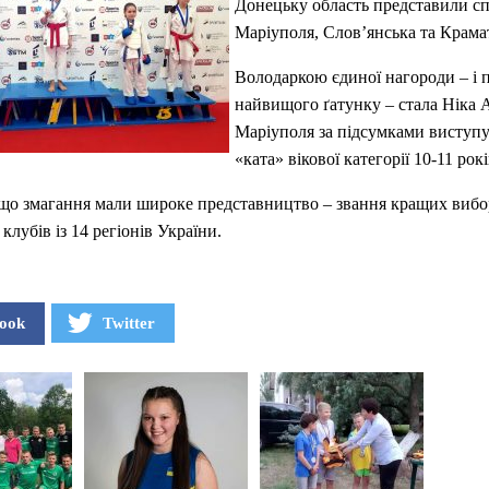
Донецьку область представили с
Маріуполя, Слов’янська та Крама
Володаркою єдиної нагороди – і 
найвищого ґатунку – стала Ніка 
Маріуполя за підсумками виступу 
«ката» вікової категорії 10-11 рокі
 що змагання мали широке представництво – звання кращих виб
клубів із 14 регіонів України.
ook
Twitter