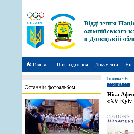
Відділення Наці
олімпійського к
в Донецькій обл
Головна
Про відділення
Документи
Нов
Головна
»
Нови
2021-05-20
Останній фотоальбом
Ніка Афен
«XV Kyiv