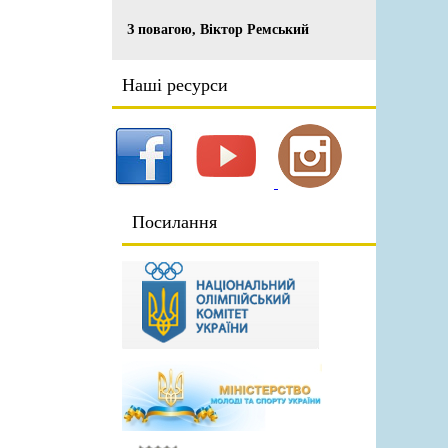
З повагою, Віктор Ремський
Наші ресурси
Посилання