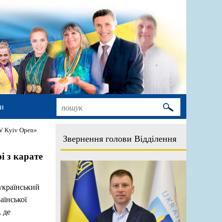
и
XV Kyiv Open»
Звернення голови Відділення
і з карате
еукраїнський
аїнської
 де