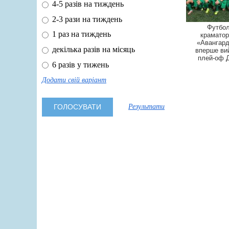
4-5 разів на тиждень
2-3 рази на тиждень
Футбол
1 раз на тиждень
краматор
«Авангард
декілька разів на місяць
вперше ви
плей-оф
6 разів у тижень
Додати свій варіант
Результати