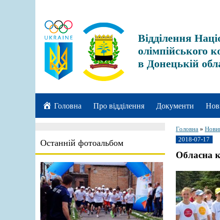
Відділення Наці
олімпійського к
в Донецькій обл
Головна
Про відділення
Документи
Нов
Головна
»
Нови
2018-07-17
Останній фотоальбом
Обласна к