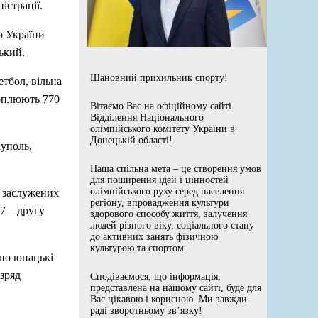
істрації.
р України
ький.
Шановний прихильник спорту!
тбол, вільна
хоплюють 770
Вітаємо Вас на офіційному сайті
Відділення Національного
олімпійського комітету України в
Донецькій області!
іуполь,
Наша спільна мета – це створення умов
для поширення ідей і цінностей
олімпійського руху серед населення
а заслужених
регіону, впровадження культури
7 – другу
здорового способу життя, залучення
людей різного віку, соціального стану
до активних занять фізичною
культурою та спортом.
но юнацькі
озряд
Сподіваємося, що інформація,
представлена на нашому сайті, буде для
Вас цікавою і корисною. Ми завжди
раді зворотньому зв’язку!