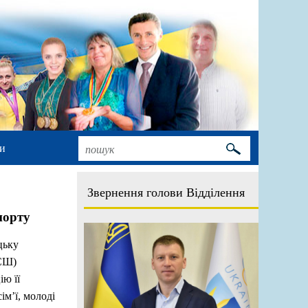
и
Звернення голови Відділення
порту
цьку
СШ)
ію її
ім’ї, молоді