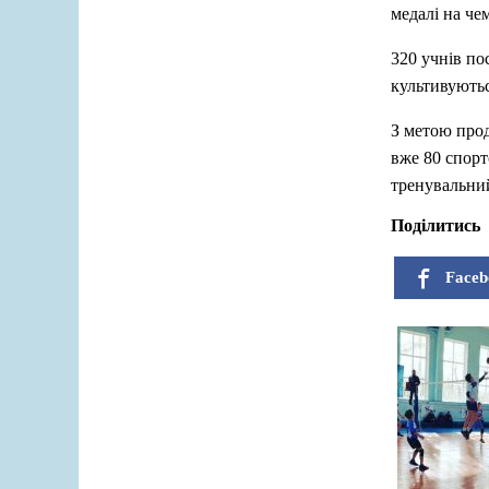
медалі на чем
320 учнів по
культивують
З метою прод
вже 80 спорт
тренувальни
Поділитись
Faceb