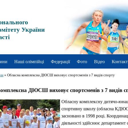
онального
омітету України
асті
ини
Наші олімпійці
Федерації
Фото
Відео
Контакт
ни
»
Обласна комплексна ДЮСШ виховує спортсменів з 7 видів спорту
омплексна ДЮСШ виховує спортсменів з 7 видів с
Обласну комплексну дитячо-юна
спортивну школу (обласна КДЮ
засновано в 1998 році. Координац
діяльності здійснює департамент с