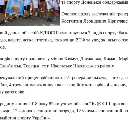
та спорту Донецької облдержадмін
Очолює школу заслужений трене
Костянтин Леонідович Кірпулянс
ній день в обласній КДЮСШ культивується 7 видів спорту: баске
юдо, карате, легка атлетика, тхеквондо ВТФ та ушу, які всього о
ків.
 видів спорту працюють у містах Бахмут, Дружківка, Лиман, Мар
лов’янськ, Торецьк, смт. Нікольське Нікольського району.
енувальний процес здійснюють 22 тренера-викладача, з них: дв
їни, 4 тренери мають вищу кваліфікаційну категорію, 4 – першу, 
ну категорію.
ередину липня 2018 року 85-ти учням обласної КДЮСШ присвоє
зряди, 12 – дорослі спортивні розряди, 12 учням – спортивний р
майстри спорту України».