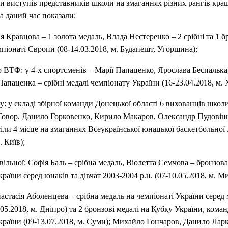
и виступів представників школи на змаганнях різних рангів кращ
на даний час показали:
ія Кравцова – 1 золота медаль, Влада Нестеренко – 2 срібні та 1 
мпіонаті Європи (08-14.03.2018, м. Будапешт, Угорщина);
о ВТФ: у 4-х спортсменів – Марії Папаценко, Ярослава Беспалька,
апаценка – срібні медалі чемпіонату України (16-23.04.2018, м. 
лу: у складі збірної команди Донецької області 6 вихованців шко
 Говор, Данило Горковенко, Кирило Макаров, Олександр Пудовін
ли 4 місце на змаганнях Всеукраїнської юнацької баскетбольної л
. Київ);
 вільної: Софія Баль – срібна медаль, Віолетта Семчова – бронзов
раїни серед юнаків та дівчат 2003-2004 р.н. (07-10.05.2018, м. Ми
настасія Аболенцева – срібна медаль на чемпіонаті України серед 
6.05.2018, м. Дніпро) та 2 бронзові медалі на Кубку України, ком
країни (09-13.07.2018, м. Суми); Михайло Гончаров, Данило Ларк