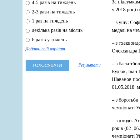
За підсумкам
4-5 разів на тиждень
у 2018 році 
2-3 рази на тиждень
1 раз на тиждень
– з ушу: Соф
медалі на че
декілька разів на місяць
6 разів у тижень
– з тхеквонд
Додати свій варіант
Олександра П
– з баскетбо
Результати
Будюк, Іван
Шаванов посі
01.05.2018, м
– з боротьби
чемпіонаті Ук
– з дзюдо: А
років (02- 0
чемпіонаті У