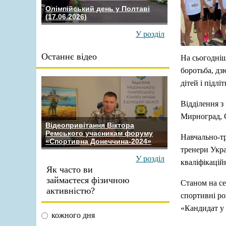
Олімпійський день у Полтаві
(17.06.2026)
У розділ
Останнє відео
На сьогодніш
боротьба, дз
дітей і підліт
Відділення з
Мирноград, С
Відеопривітання Віктора
Ремського учасникам форуму
Навчально-тр
«Спортивна Донеччина-2024»
тренери Укра
У розділ
кваліфікацій
Як часто ви
займаєтеся фізичною
Станом на с
активністю?
спортивні ро
«Кандидат у 
кожного дня