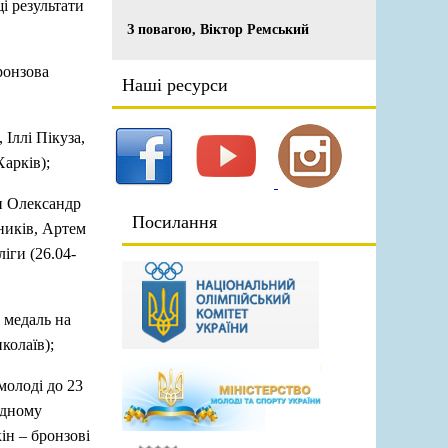
і результати
З повагою, Віктор Ремський
бронзова
Наші ресурси
 Іллі Пікуза,
Харків);
ли Олександр
Посилання
ників, Артем
іги (26.04-
а медаль на
колаїв);
молоді до 23
андному
ін – бронзові