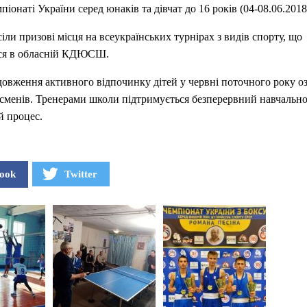
піонаті України серед юнаків та дівчат до 16 років (04-08.06.2018,
сіли призові місця на всеукраїнських турнірах з видів спорту, що
ся в обласній КДЮСШ.
овження активного відпочинку дітей у червні поточного року о
сменів. Тренерами школи підтримується безперервний навчально
й процес.
ook
Twitter