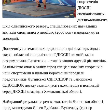
спортсменів
ДЮСШ,
спеціалізованих
дитячо-юнацьких
шкіл олімпійського резерву, спеціалізованих навчальних
закладів спортивного профілю (2000 року народження та
молодші).
Донеччину на змаганнях представили дві команди, одна з
яких – обласної спеціалізованої ДЮСШ олімпійського
резерву з важкої атлетики – стала кращою другий рік поспіль.
За кількістю очок в заліку серед спеціалізованих спортшкіл
наші спортсмени в щільній боротьбі випередили
представників Луганської СДЮСШОР та Запорізької
СДЮСШОР, позаду залишилась також перша в номінації
серед ДЮСШ команда з Хмельницької області.
Найкращий результат серед важкоатлетів Донецької області
продемонстрував Євген Бурбала з Вугледару (тренер