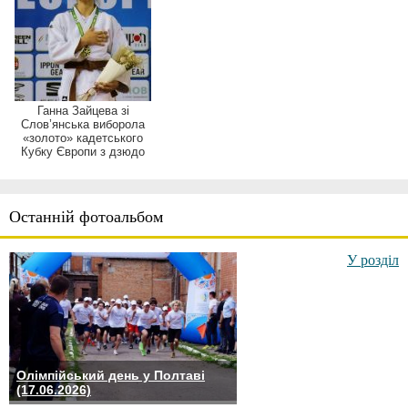
Ганна Зайцева зі
Слов’янська виборола
«золото» кадетського
Кубку Європи з дзюдо
Останній фотоальбом
У розділ
Олімпійський день у Полтаві
(17.06.2026)