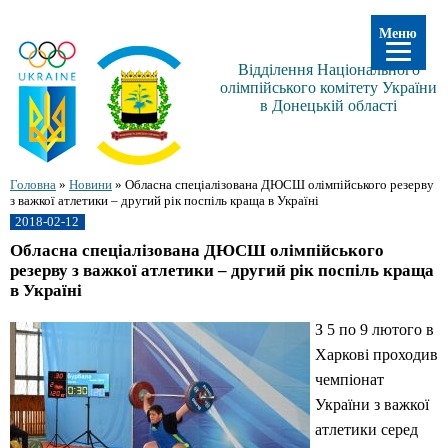
Меню
Відділення Національного
олімпійського комітету України
в Донецькій області
Головна
»
Новини
»
Обласна спеціалізована ДЮСШ олімпійського резерву
з важкої атлетики – другий рік поспіль краща в Україні
2018-02-12
Обласна спеціалізована ДЮСШ олімпійського
резерву з важкої атлетики – другий рік поспіль краща
в Україні
З 5 по 9 лютого в
Харкові проходив
чемпіонат
України з важкої
атлетики серед