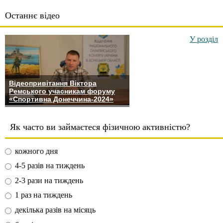
Останнє відео
У розділ
Відеопривітання Віктора
Ремського учасникам форуму
«Спортивна Донеччина-2024»
Як часто ви займаєтеся фізичною активністю?
кожного дня
4-5 разів на тиждень
2-3 рази на тиждень
1 раз на тиждень
декілька разів на місяць