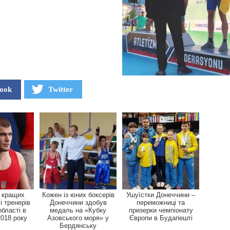
ook
Twitter
 кращих
Кожен із юних боксерів
Ушуїстки Донеччини –
і тренерів
Донеччини здобув
переможниці та
області в
медаль на «Кубку
призерки чемпіонату
2018 року
Азовського моря» у
Європи в Будапешті
Бердянську