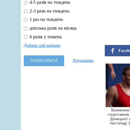
4-5 разів на тиждень
2-3 рази на тиждень
1 раз на тиждень
декілька разів на місяць
6 разів у тижень
Додати свій варіант
Faceb
Результати
Визначено
спортсменів 
Донецької 
листопаді 