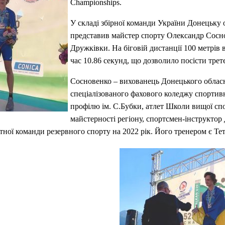
Championships.
У складі збірної команди України Донецьку 
представив майстер спорту Олександр Сосн
Дружківки. На біговій дистанції 100 метрів 
час 10.86 секунд, що дозволило посісти третє
Сосновенко – вихованець Донецького облас
спеціалізованого фахового коледжу спортив
профілю ім. С.Бубки, атлет Школи вищої сп
майстерності регіону, спортсмен-інструктор
тної команди резервного спорту на 2022 рік. Його тренером є Те