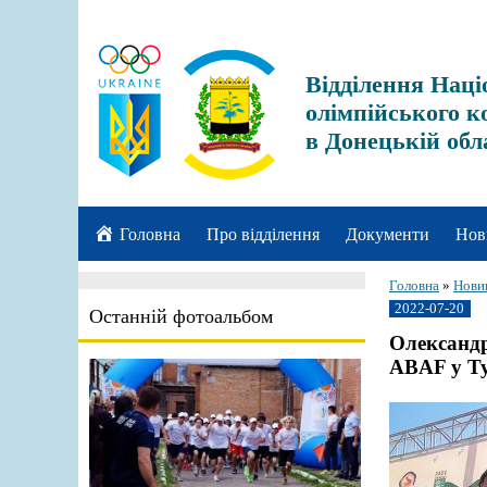
Відділення Наці
олімпійського к
в Донецькій обл
Головна
Про відділення
Документи
Нов
Головна
»
Нови
2022-07-20
Останній фотоальбом
Олександр
ABAF у Т