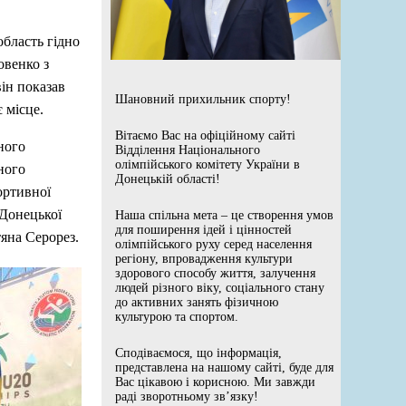
область гідно
овенко з
він показав
Шановний прихильник спорту!
 місце.
Вітаємо Вас на офіційному сайті
ного
Відділення Національного
олімпійського комітету України в
ного
Донецькій області!
ортивної
 Донецької
Наша спільна мета – це створення умов
для поширення ідей і цінностей
тяна Серорез.
олімпійського руху серед населення
регіону, впровадження культури
здорового способу життя, залучення
людей різного віку, соціального стану
до активних занять фізичною
культурою та спортом.
Сподіваємося, що інформація,
представлена на нашому сайті, буде для
Вас цікавою і корисною. Ми завжди
раді зворотньому зв’язку!