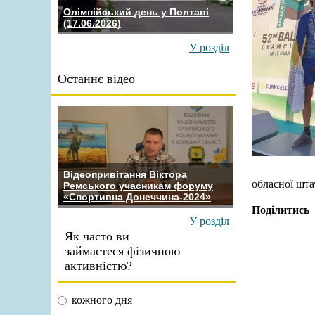
Олімпійський день у Полтаві
(17.06.2026)
У розділ
Останнє відео
Відеопривітання Віктора
обласної шта
Ремського учасникам форуму
«Спортивна Донеччина-2024»
Поділитись
У розділ
Як часто ви
займаєтеся фізичною
активністю?
кожного дня