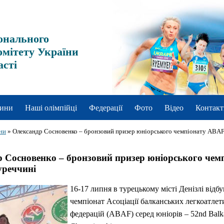
онального
омітету України
асті
ини
Наші олімпійці
Федерації
Фото
Відео
Контакт
ни
»
Олександр Сосновенко – бронзовий призер юніорського чемпіонату ABAF
 Сосновенко – бронзовий призер юніорського чем
уреччині
16-17 липня в турецькому місті Денізлі відбу
чемпіонат Асоціації балканських легкоатле
федерацій (ABAF) серед юніорів – 52nd Bal