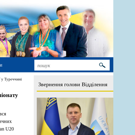
и
 у Туреччині
Звернення голови Відділення
піонату
вся
тичних
kan U20