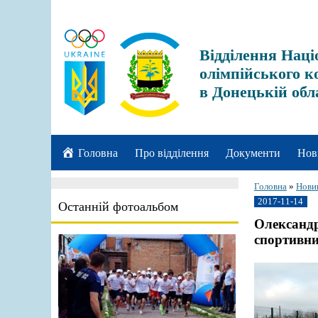
Відділення Наці
олімпійського к
в Донецькій обл
Головна
Про відділення
Документи
Нов
Головна
»
Нови
2017-11-14
Останній фотоальбом
Олександр
спортивни