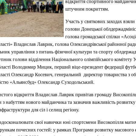
відкриття спортивного майданчик
штучним покриттям.
Участь у святкових заходах взяли
голови Донецької облдержадмініст
голова громадської спілки «Асоці
ласті» Владислав Лаврик, голова Олександрівської районної рад
ьник управління з питань фізичної культури та спорту облдержадм
пник голови відділення Національного олімпійського комітету У
бласті Володимир Мицик, перший віце-президент федерації футб
бласті Олександр Косевич, генеральний директор товариства з 
ністю «Альянсбуд» Олександр Суходольський.
истого відкриття Владислав Лаврик привітав громаду Високопіль
ди з набуттям нового майданчика та зазначив важливість розвитку
нфраструктури для сіл і селищ регіону.
вдосконалювати свої навички юні спортсмени Високопілля матим
рункам почесних гостей: у рамках Програми розвитку масового 