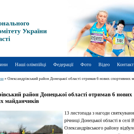
онального
омітету України
асті
ини
Наші олімпійці
Федерації
Фото
Відео
Контакт
ни
»
Олександрівський район Донецької області отримав 6 нових спортивних 
івський район Донецької області отримав 6 нових
х майданчиків
13 листопада з нагоди святкуванн
річниці Донецької області в селі 
Олександрівського району відбул