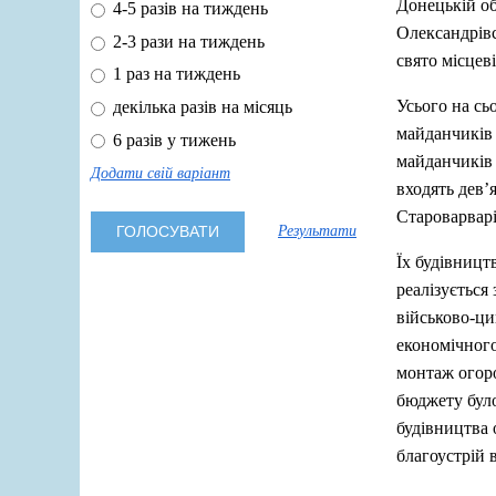
Донецькій об
4-5 разів на тиждень
Олександрівс
2-3 рази на тиждень
свято місцев
1 раз на тиждень
Усього на сь
декілька разів на місяць
майданчиків 
6 разів у тижень
майданчиків
Додати свій варіант
входять дев’
Староварварі
Результати
Їх будівницт
реалізується
військово-ци
економічного
монтаж огоро
бюджету було
будівництва 
благоустрій 