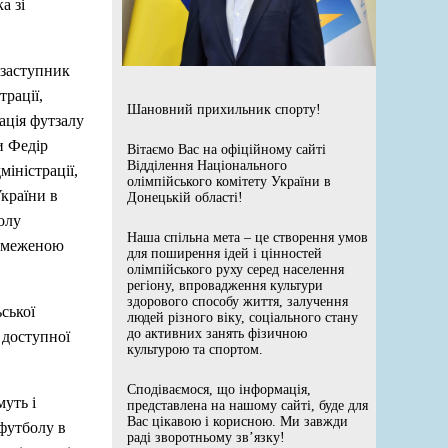
а зі
 заступник
рації,
Шановний прихильник спорту!
ація футзалу
и Федір
Вітаємо Вас на офіційному сайті
Відділення Національного
іністрації,
олімпійського комітету України в
країни в
Донецькій області!
олу
Наша спільна мета – це створення умов
обмеженою
для поширення ідей і цінностей
олімпійського руху серед населення
регіону, впровадження культури
здорового способу життя, залучення
ської
людей різного віку, соціального стану
до активних занять фізичною
 доступної
культурою та спортом.
Сподіваємося, що інформація,
уть і
представлена на нашому сайті, буде для
Вас цікавою і корисною. Ми завжди
футболу в
раді зворотньому зв’язку!