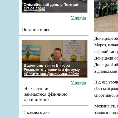
Олімпійський день у Полтаві
(17.06.2026)
У розділ
Останнє відео
Донецької об
Мороз, начал
перший засту
Донецькій о
Донецької о
Відеопривітання Віктора
Ремського учасникам форуму
відповідаль
«Спортивна Донеччина-2024»
Під час уроч
У розділ
Як часто ви
сільської ра
займаєтеся фізичною
спортивної і
активністю?
Можливість 
кожного дня
завдяки пода