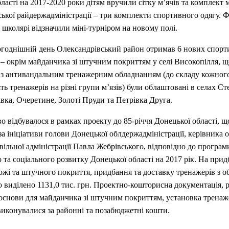
ласті на 2017-2020 роки дітям вручили сітку м’ячів та комплект 
ької райдержадміністрації – три комплекти спортивного одягу. 
і школярі відзначили міні-турніром на новому полі.
огоднішній день Олександрівський район отримав 6 нових спор
– окрім майданчика зі штучним покриттям у селі Високопілля, щ
 з антивандальним тренажерним обладнанням (до складу кожного
ять тренажерів на різні групи м’язів) були облаштовані в селах Ст
вка, Очеретине, Золоті Пруди та Петрівка Друга.
во відбувалося в рамках проекту до 85-річчя Донецької області, щ
 за ініціативи голови Донецької облдержадміністрації, керівника 
вільної адміністрації Павла Жебрівського, відповідно до програм
 та соціального розвитку Донецької області на 2017 рік. На прид
жі та штучного покриття, придбання та доставку тренажерів з о
 виділено 1131,0 тис. грн. Проектно-кошторисна документація, 
основи для майданчика зі штучним покриттям, установка тренаж
виконувалися за районні та позабюджетні кошти.