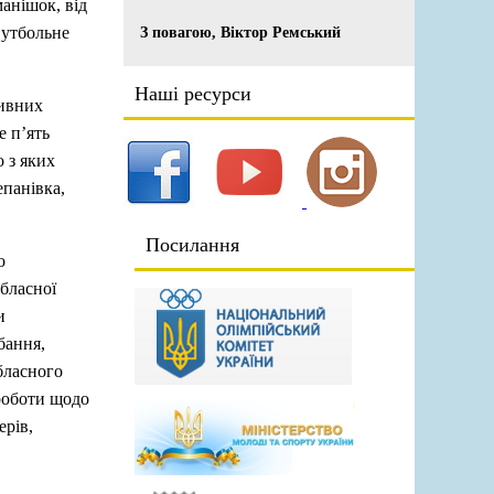
манішок, від
Футбольне
З повагою, Віктор Ремський
Наші ресурси
тивних
е п’ять
 з яких
епанівка,
Посилання
о
обласної
и
бання,
бласного
роботи щодо
ерів,