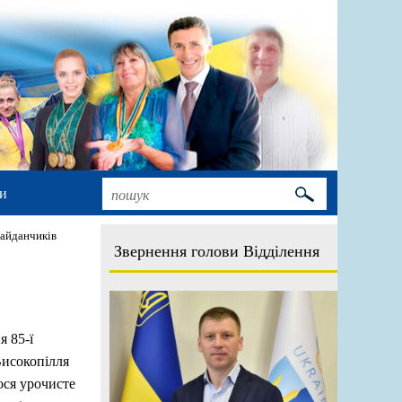
и
майданчиків
Звернення голови Відділення
я 85-ї
Високопілля
ося урочисте