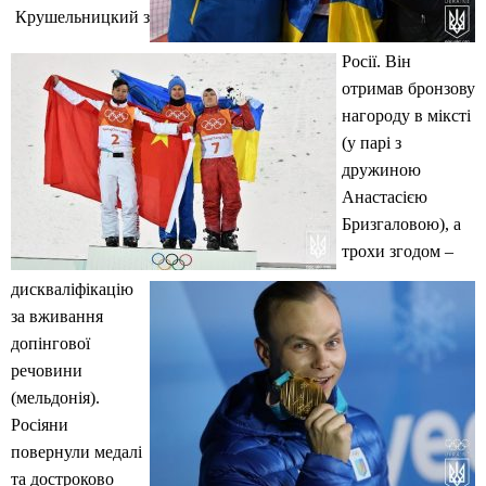
Крушельницкий з
Росії. Він
отримав бронзову
нагороду в міксті
(у парі з
дружиною
Анастасією
Бризгаловою), а
трохи згодом –
дискваліфікацію
за вживання
допінгової
речовини
(мельдонія).
Росіяни
повернули медалі
та достроково