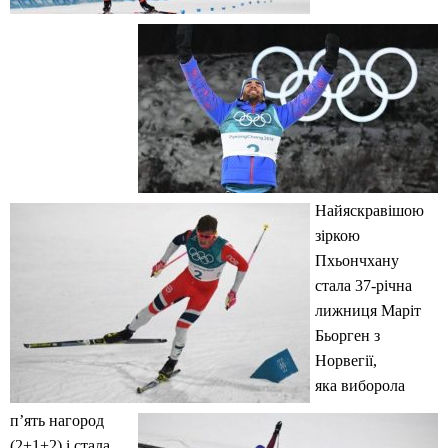
Найяскравішою
зіркою
Пхьончхану
стала 37-річна
лижниця Маріт
Бьорген з
Норвегії,
яка виборола
п’ять нагород
(2+1+2) і стала