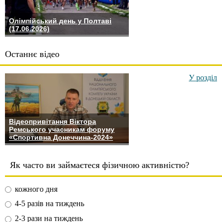
Олімпійський день у Полтаві
(17.06.2026)
Останнє відео
У розділ
Відеопривітання Віктора
Ремського учасникам форуму
«Спортивна Донеччина-2024»
Як часто ви займаєтеся фізичною активністю?
кожного дня
4-5 разів на тиждень
2-3 рази на тиждень