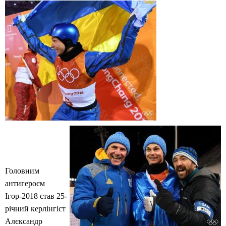
Головним
антигероєм
Ігор-2018 став 25-
річний керлінгіст
Алєксандр