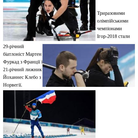
Триразовими
олімпійськими
чемпіонами
Ігор-2018 стали
29-річний
біатлоніст Мартен
Фуркад з Франції і
21-річний лижник
Йоханнес Клебо з
Норвегії.