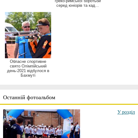
греко-римської боротьби
серед юніорів та кад...
Обласне спортивне
свято Олімпійський
день-2021 відбулося в
Бахмуті
Останній фотоальбом
У розділ