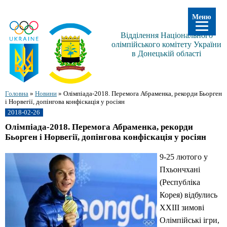
Меню
Відділення Національного
олімпійського комітету України
в Донецькій області
Головна
»
Новини
»
Олімпіада-2018. Перемога Абраменка, рекорди Бьорген
і Норвегії, допінгова конфіскація у росіян
2018-02-26
Олімпіада-2018. Перемога Абраменка, рекорди
Бьорген і Норвегії, допінгова конфіскація у росіян
9-25 лютого у
Пхьончхані
(Республіка
Корея) відбулись
XXIII зимові
Олімпійські ігри,