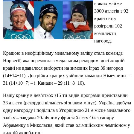
в яких майже
3000 атлетів з 92
країн світу
розіграли 102
комплекти
нагород.
Кращою в неофіційному медальному заліку стала команда
Норвегії, яка перемогла з медальним рекордом: досі жодній
країні не вдавалося вибороти на зимових Іграх 39 нагород
(14+14+11). До трійки кращих увійшли команди Німеччини –
31 (14+10+7) – і Канади – 29 (11+8+10).
Нашу країну в дев’ятьох з15-ти видів програми представили
33 атлети (рекордна кількість зі знаком мінус). Україна здобула
одну нагороду і поділила з Угорщиною 21-е місце медального
заліку – завдяки 29-річному фристайлісту Олександру
Абраменку з Миколаєва, який став олімпійським чемпіоном у
лижній акробатиці.