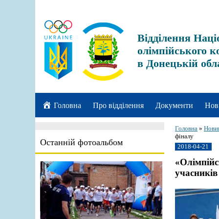
Відділення Наці
олімпійського к
в Донецькій обл
Головна
Про відділення
Документи
Нов
Головна
»
Нови
фіналу
Останній фотоальбом
2018-04-21
«Олімпійс
учасників