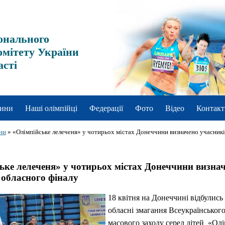
онального
омітету України
асті
ини
Наші олімпійці
Федерації
Фото
Відео
Контакт
ни
»
«Олімпійське лелеченя» у чотирьох містах Донеччини визначено учасникі
ьке лелеченя» у чотирьох містах Донеччини визна
 обласного фіналу
18 квітня на Донеччині відбулись
обласні змагання Всеукраїнськог
масового заходу серед дітей «Ол