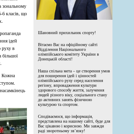
На зональному
-6 класів, що
х.
Шановний прихильник спорту!
пропаганда
ння ідей
Вітаємо Вас на офіційному сайті
 руху в
Відділення Національного
олімпійського комітету України в
а більшої
Донецькій області!
.
Наша спільна мета – це створення умов
. Кожна
для поширення ідей і цінностей
олімпійського руху серед населення
ступом.
регіону, впровадження культури
 насамкінець
здорового способу життя, залучення
людей різного віку, соціального стану
до активних занять фізичною
культурою та спортом.
Сподіваємося, що інформація,
представлена на нашому сайті, буде для
Вас цікавою і корисною. Ми завжди
раді зворотньому зв’язку!