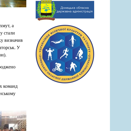
хмут, а
у стали
ку визначив
аторськ. У
он).
ороджено
их команд
їнському