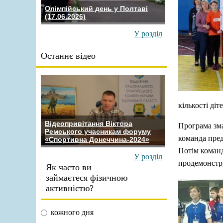
Олімпійський день у Полтаві
(17.06.2026)
У розділ
Останнє відео
кількості діт
Відеопривітання Віктора
Програма зма
Ремського учасникам форуму
команда пред
«Спортивна Донеччина-2024»
Потім команд
У розділ
продемонстру
Як часто ви
займаєтеся фізичною
активністю?
кожного дня