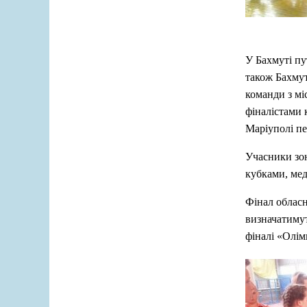
У Бахмуті пу
також Бахму
команди з мі
фіналістами 
Маріуполі пе
Учасники зон
кубками, ме
Фінал обласн
визначатимут
фіналі «Олім