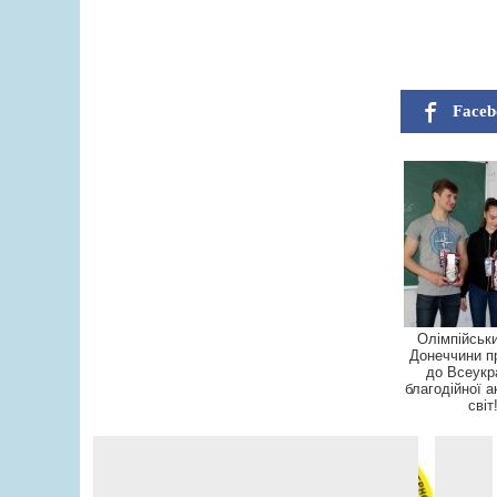
Faceb
Олімпійськ
Донеччини п
до Всеукр
благодійної а
світ