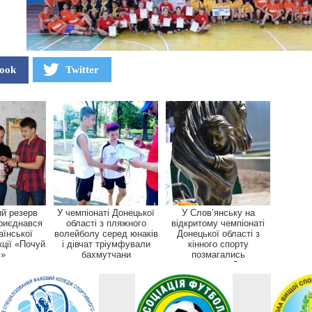
ook
Twitter
ий резерв
У чемпіонаті Донецької
У Слов’янську на
риєднався
області з пляжного
відкритому чемпіонаті
аїнської
волейболу серед юнаків
Донецької області з
кції «Почуй
і дівчат тріумфували
кінного спорту
!»
бахмутчани
позмагались
спортсмени Дон...