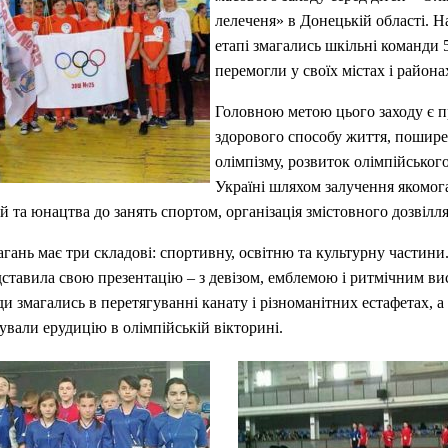
лелеченя» в Донецькій області. 
етапі змагались шкільні команди 5
перемогли у своїх містах і района
Головною метою цього заходу є 
здорового способу життя, пошире
олімпізму, розвиток олімпійського
Україні шляхом залучення якомог
ей та юнацтва до занять спортом, організація змістовного дозвілля
гань має три складові: спортивну, освітню та культурну частини
ставила свою презентацію – з девізом, емблемою і ритмічним ви
и змагались в перетягуванні канату і різноманітних естафетах, а
вали ерудицію в олімпійській вікторині.