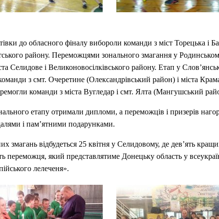
тівки до обласного фіналу вибороли команди з міст Торецька і Ба
тського району. Переможцями зонального змагання у Родинськом
ста Селидове і Великоновосілківського району. Етап у Слов’янсь
команди з смт. Очеретине (Олександрівський район) і міста Крам
ремогли команди з міста Вугледар і смт. Ялта (Мангушський рай
ального етапу отримали дипломи, а переможців і призерів наг
далями і пам’ятними подарунками.
их змагань відбудеться 25 квітня у Селидовому, де дев’ять кращ
ь переможця, який представлятиме Донецьку область у всеукра
пійського лелеченя».