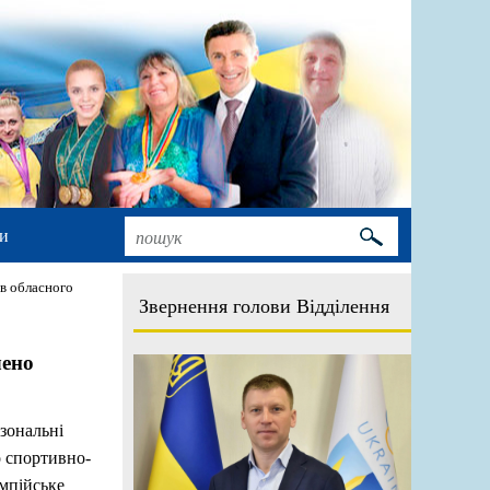
и
в обласного
Звернення голови Відділення
чено
 зональні
о спортивно-
імпійське