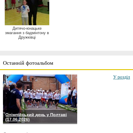
Дитячо-юнацьке
змагання з бадмінтону в
Дружківці
Останній фотоальбом
У розділ
Олімпійський день у Полтаві
(17.06.2026)