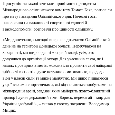
Присутнім на заході зачитали привітання президента
Міжнародного олімпійського комітету Томаса Баха, розповіли
про мету і завдання Олімпійського дня. Почесні гості
наголосили на важливості спортивної єдності й
взаємодопомоги, розповіли про цінності олімпізму.
«Ми, донеччани, сьогодні вперше відзначаємо Олімпійський
день не на території Донецької області. Перебуваючи на
Закарпатті, ми щиро вдячні місцевій владі, усім, хто
долучився до організації заходу. Для учасників свята, як і
наших провідних атлетів, можливість проявити свої найкращі
здібності в спорті є дуже потужною мотивацією, що додає
віри у власні сили та мирне майбутнє. Ми щиро пишаємося
українськими спортсменами, які відзначаються здобутками на
міжнародній арені, завдяки яким майорить жовто-блакитний
прапор і лунає державний гімн. Борись, перемагай – мир для
України здобувай!», – сказав у своєму зверненні Володимир
Мицик.