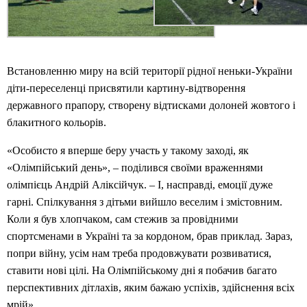
Встановленню миру на всій території рідної неньки-України
діти-переселенці присвятили картину-відтворення
державного прапору, створену відтисками долоней жовтого і
блакитного кольорів.
«Особисто я вперше беру участь у такому заході, як
«Олімпійський день», – поділився своїми враженнями
олімпієць Андрій Аліксійчук. – І, насправді, емоції дуже
гарні. Спілкування з дітьми вийшло веселим і змістовним.
Коли я був хлопчаком, сам стежив за провідними
спортсменами в Україні та за кордоном, брав приклад. Зараз,
попри війну, усім нам треба продовжувати розвиватися,
ставити нові цілі. На Олімпійському дні я побачив багато
перспективних дітлахів, яким бажаю успіхів, здійснення всіх
мрій».