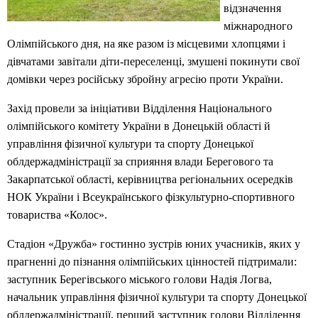
відзначення
міжнародного
Олімпійського дня, на яке разом із місцевими хлопцями і
дівчатами завітали діти-переселенці, змушені покинути свої
домівки через російську збройну агресію проти України.
Захід провели за ініціативи Відділення Національного
олімпійського комітету України в Донецькій області й
управління фізичної культури та спорту Донецької
облдержадміністрації за сприяння влади Берегового та
Закарпатської області, керівництва регіональних осередків
НОК України і Всеукраїнського фізкультурно-спортивного
товариства «Колос».
Стадіон «Дружба» гостинно зустрів юних учасників, яких у
прагненні до пізнання олімпійських цінностей підтримали:
заступник Берегівського міського голови Надія Логва,
начальник управління фізичної культури та спорту Донецької
облдержадміністрації, перший заступник голови Відділення