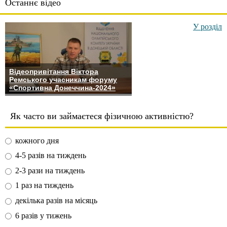
Останнє відео
У розділ
Відеопривітання Віктора
Ремського учасникам форуму
«Спортивна Донеччина-2024»
Як часто ви займаєтеся фізичною активністю?
кожного дня
4-5 разів на тиждень
2-3 рази на тиждень
1 раз на тиждень
декілька разів на місяць
6 разів у тижень