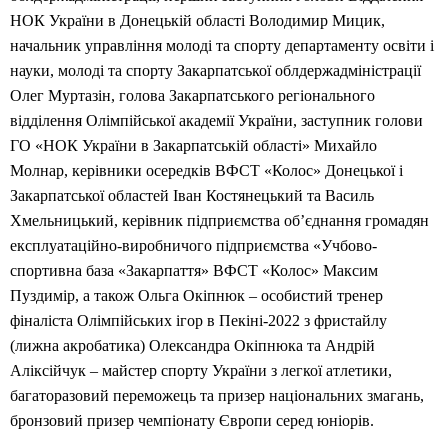
НОК України в Донецькій області Володимир Мицик,
начальник управління молоді та спорту департаменту освіти і
науки, молоді та спорту Закарпатської облдержадміністрації
Олег Муртазін, голова Закарпатського регіонального
відділення Олімпійської академії України, заступник голови
ГО «НОК України в Закарпатській області» Михайло
Молнар, керівники осередків ВФСТ «Колос» Донецької і
Закарпатської областей Іван Костянецький та Василь
Хмельницький, керівник підприємства об’єднання громадян
експлуатаційно-виробничого підприємства «Учбово-
спортивна база «Закарпаття» ВФСТ «Колос» Максим
Пуздимір, а також Ольга Окіпнюк – особистий тренер
фіналіста Олімпійських ігор в Пекіні-2022 з фристайлу
(лижна акробатика) Олександра Окіпнюка та Андрій
Аліксійчук – майстер спорту України з легкої атлетики,
багаторазовий переможець та призер національних змагань,
бронзовий призер чемпіонату Європи серед юніорів.