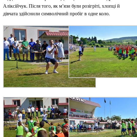
Аліксійчук. Після того, як м’язи були розігріті, хлопці й
дівчата здійснили символічний пробіг в одне коло.