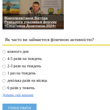
Відеопривітання Віктора
Ремського учасникам форуму
«Спортивна Донеччина-2024»
Як часто ви займаєтеся фізичною активністю?
кожного дня
4-5 разів на тиждень
2-3 рази на тиждень
1 раз на тиждень
декілька разів на місяць
6 разів у тижень
Додати свій варіант