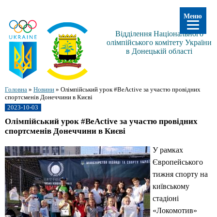
Меню
Відділення Національного
олімпійського комітету України
в Донецькій області
Головна
»
Новини
»
Олімпійський урок #BeActive за участю провідних
спортсменів Донеччини в Києві
2023-10-03
Олімпійський урок #BeActive за участю провідних
спортсменів Донеччини в Києві
У рамках
Європейського
тижня спорту на
київському
стадіоні
«Локомотив»