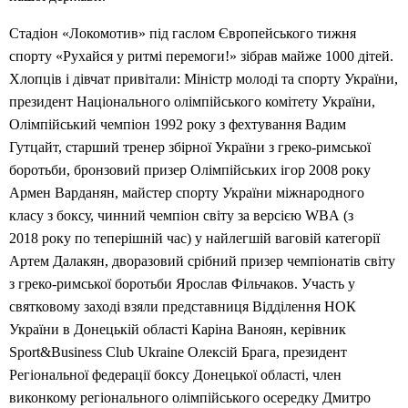
Стадіон «Локомотив» під гаслом Європейського тижня
спорту «Рухайся у ритмі перемоги!» зібрав майже 1000 дітей.
Хлопців і дівчат привітали: Міністр молоді та спорту України,
президент Національного олімпійського комітету України,
Олімпійський чемпіон 1992 року з фехтування Вадим
Гутцайт, старший тренер збірної України з греко-римської
боротьби, бронзовий призер Олімпійських ігор 2008 року
Армен Варданян, майстер спорту України міжнародного
класу з боксу, чинний чемпіон світу за версією WBA (з
2018 року по теперішній час) у найлегшій ваговій категорії
Артем Далакян, дворазовий срібний призер чемпіонатів світу
з греко-римської боротьби Ярослав Фільчаков. Участь у
святковому заході взяли представниця Відділення НОК
України в Донецькій області Каріна Ваноян, керівник
Sport&Business Club Ukraine Олексій Брага, президент
Регіональної федерації боксу Донецької області, член
виконкому регіонального олімпійського осередку Дмитро