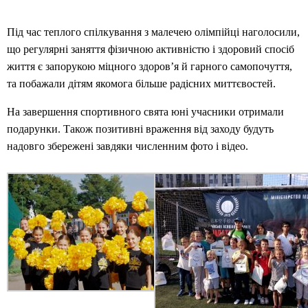
Під час теплого спілкування з малечею олімпійці наголосили,
що регулярні заняття фізичною активністю і здоровий спосіб
життя є запорукою міцного здоров’я й гарного самопочуття,
та побажали дітям якомога більше радісних миттєвостей.
На завершення спортивного свята юні учасники отримали
подарунки. Також позитивні враження від заходу будуть
надовго збережені завдяки численним фото і відео.