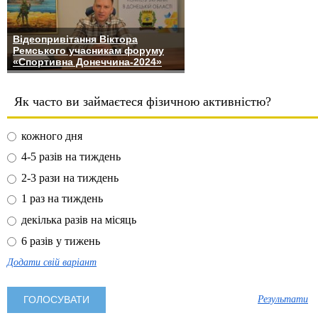
Відеопривітання Віктора
Ремського учасникам форуму
«Спортивна Донеччина-2024»
Як часто ви займаєтеся фізичною активністю?
кожного дня
4-5 разів на тиждень
2-3 рази на тиждень
1 раз на тиждень
декілька разів на місяць
6 разів у тижень
Додати свій варіант
Результати