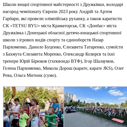
Школи вищої спортивної майстерності з Дружківки, володарі
нагород чемпіонату Європи 2023 року Андрій та Артем
Гарбари, які провели олімпійську руханку, а також каратисти
СК «TETSU RYU» міста Краматорськ, СК «Донбас» міста
Дружківка і Донецької обласної дитячо-юнацької спортивної
школи з ігрових видів спорту та єдиноборств Назар
Пархоменко, Данило Буценко, Єлизавета Татаренко, сумоїсти
з Бахмута Єлизавета Моренко, Олександр Козирєв та їхні
тренери Юрій Бірюков (тхеквондо ВТФ), Ігор Шалаумов,
Гелена Пархоменко, Микола Дорош (карате, карате JKS), Олег
Рева, Ольга Митник (сумо).