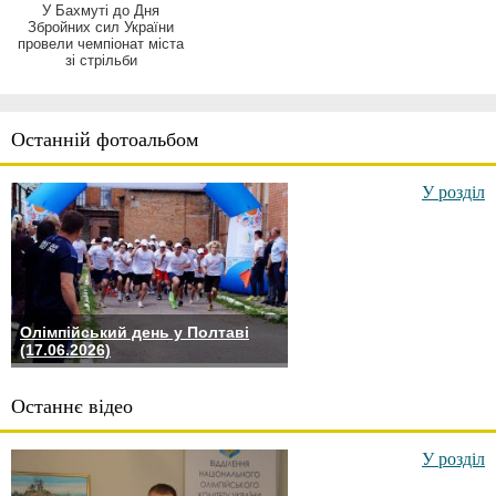
У Бахмуті до Дня
Збройних сил України
провели чемпіонат міста
зі стрільби
Останній фотоальбом
У розділ
Олімпійський день у Полтаві
(17.06.2026)
Останнє відео
У розділ